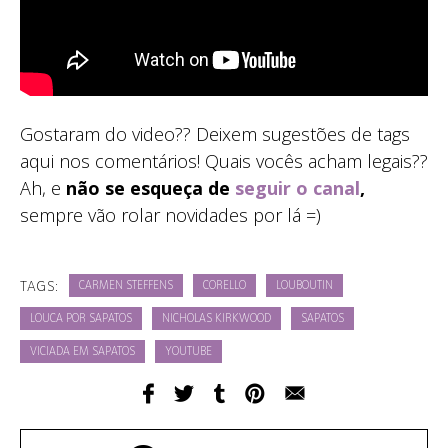
Gostaram do video?? Deixem sugestões de tags
aqui nos comentários! Quais vocês acham legais??
Ah, e
não se esqueça de
seguir o canal
,
sempre vão rolar novidades por lá =)
TAGS:
CARMEN STEFFENS
CORELLO
LOUBOUTIN
LOUCA POR SAPATOS
NICHOLAS KIRKWOOD
SAPATOS
VICIADA EM SAPATOS
YOUTUBE