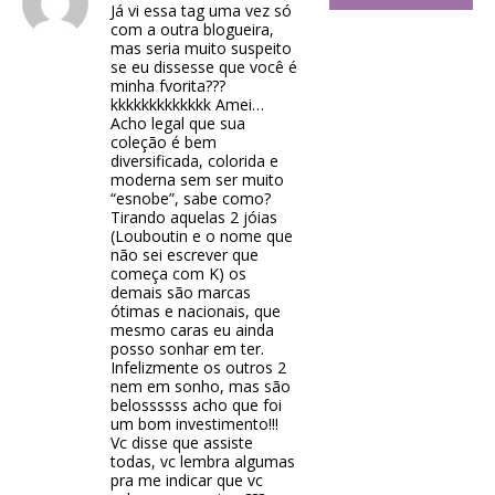
Já vi essa tag uma vez só
com a outra blogueira,
mas seria muito suspeito
se eu dissesse que você é
minha fvorita???
kkkkkkkkkkkkk Amei…
Acho legal que sua
coleção é bem
diversificada, colorida e
moderna sem ser muito
“esnobe”, sabe como?
Tirando aquelas 2 jóias
(Louboutin e o nome que
não sei escrever que
começa com K) os
demais são marcas
ótimas e nacionais, que
mesmo caras eu ainda
posso sonhar em ter.
Infelizmente os outros 2
nem em sonho, mas são
belossssss acho que foi
um bom investimento!!!
Vc disse que assiste
todas, vc lembra algumas
pra me indicar que vc