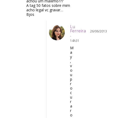
achou um maximo???
A tag 50 fatos sobre mim
acho legal vc gravar…
Bjos
Lu
Ferreira
26/06/2013
-
14h31
M
a
y
,
v
o
u
p
r
o
c
u
r
a
r
o