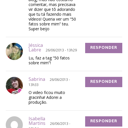
comentar, mas precisava
vir dizer que tô adorando
que tu tá fazendo mais
vídeos! Queria ver um “50
fatos sobre mim” teu.
Super beijo
Jéssica
RESPONDER
Labre
26/06/2013 - 13h29
Lu, faz a tag “50 fatos
sobre mim”!
Sabrina
26/06/2013 -
RESPONDER
13h33
O video ficou muito
gracinha! Adorei a
produção.
Isabella
RESPONDER
Martins
26/06/2013 -