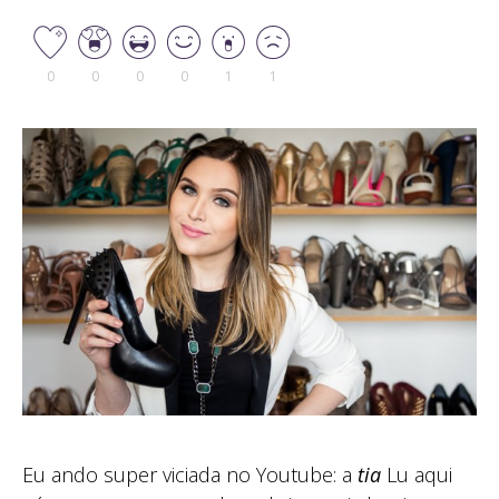
0
0
0
0
1
1
Eu ando super viciada no Youtube: a
tia
Lu aqui