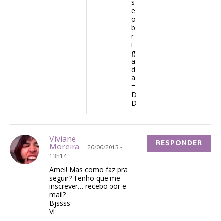
s
e
o
b
r
i
g
a
d
a
=
D
D
Viviane
RESPONDER
Moreira
26/06/2013 -
13h14
Amei! Mas como faz pra
seguir? Tenho que me
inscrever… recebo por e-
mail?
Bjssss
Vi