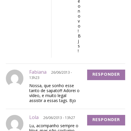
e
o
n
o
v
o
!
B
j
s
!
Fabiana
26/06/2013 -
RESPONDER
13h23
Nossa, que sonho esse
tanto de sapato!!! Adorei o
vídeo, e muito legal
assistir a essas tags. Bjo
Lola
26/06/2013 - 13h27
RESPONDER
Lu, acompanho sempre o
blog, mas não costumo