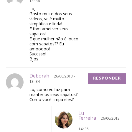
13h34
Lu,
Gosto muito dos seus
videos, vc é muito
simpática e linda!
E tbm amei ver seus
sapatos!
E que mulher não é louco
com sapatos?? Eu
amooooo!
Sucesso!
Bjos
Deborah
26/06/2013 -
RESPONDER
13h34
Lú, como vc faz para
manter os seus sapatos?
Como você limpa eles?
Lu
Ferreira
26/06/2013
-
14h35