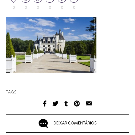
0
0
0
0
0
0
TAGS:
DEIXAR COMENTÁRIOS