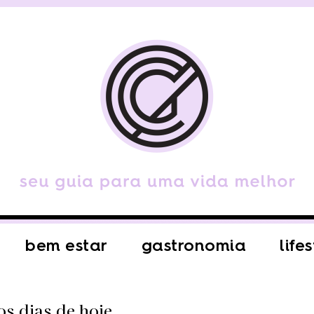
bem estar
gastronomia
life
os dias de hoje