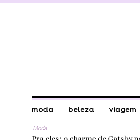
moda
beleza
viagem
Moda
Pra eles: o charme de Gatsby n