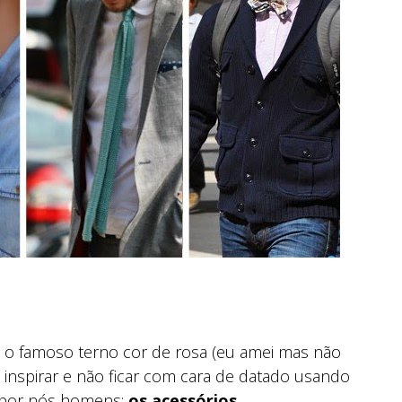
do o famoso terno cor de rosa (eu amei mas não
e inspirar e não ficar com cara de datado usando
 por nós homens:
os acessórios
.