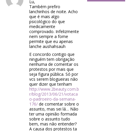
Lu,
Também prefiro
lanchinhos de noite. Acho
que é mais algo
psicológico do que
medicamente
comprovado. Infelizmente
nem sempre a fome
permite que eu apenas
lanche aushahsauh
E concordo contigo que
ninguém tem obrigação
nenhuma de comentar os
protestos por mais que
seja figura pública. Só por
vcs serem blogueiras não
quer dizer que tenham
http://www.2beauty.com.b
r/blog/2013/06/21/votaca
o-padroeiro-da-semana-
176/
de comentar sobre o
assunto, mas sei lá… Não
ter uma opinião formada
sobre o assunto tudo
bem, mas não entender?
A causa dos protestos ta