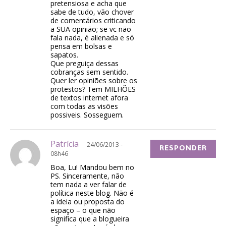
pretensiosa e acha que
sabe de tudo, vão chover
de comentários criticando
a SUA opinião; se vc não
fala nada, é alienada e só
pensa em bolsas e
sapatos.
Que preguiça dessas
cobranças sem sentido.
Quer ler opiniões sobre os
protestos? Tem MILHÕES
de textos internet afora
com todas as visões
possiveis. Sosseguem.
Patrícia
24/06/2013 -
RESPONDER
08h46
Boa, Lu! Mandou bem no
PS. Sinceramente, não
tem nada a ver falar de
política neste blog. Não é
a ideia ou proposta do
espaço – o que não
significa que a blogueira