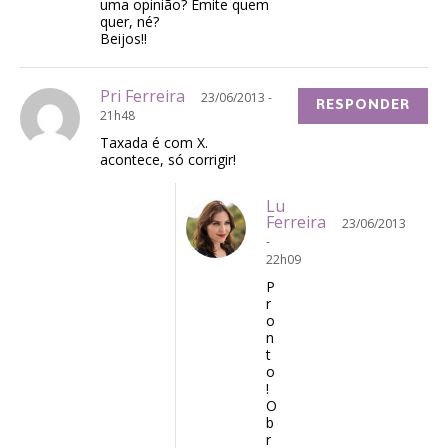
uma opinião? Emite quem
quer, né?
Beijos!!
Pri Ferreira
23/06/2013 -
RESPONDER
21h48
Taxada é com X.
acontece, só corrigir!
Lu
Ferreira
23/06/2013
-
22h09
P
r
o
n
t
o
!
O
b
r