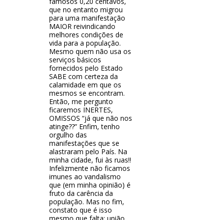
famosos 0,20 centavos,
que no entanto migrou
para uma manifestação
MAIOR reivindicando
melhores condições de
vida para a população.
Mesmo quem não usa os
serviços básicos
fornecidos pelo Estado
SABE com certeza da
calamidade em que os
mesmos se encontram.
Então, me pergunto
ficaremos INERTES,
OMISSOS “já que não nos
atinge??” Enfim, tenho
orgulho das
manifestações que se
alastraram pelo País. Na
minha cidade, fui às ruas!!
Infelizmente não ficamos
imunes ao vandalismo
que (em minha opinião) é
fruto da carência da
população. Mas no fim,
constato que é isso
mesmo que falta: união,