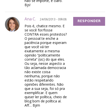
não se importe, é claro.
Bjs!
Ana C.
24/06/2013 - 09h08
RESPONDER
Pois é, chatice mesmo. E
se você for/fosse
CONTRA esses protestos?
O pessoal te enche a
paciência porque esperam
que você vá ter
exatamente a mesma
opinião “politicamente
correta” (sic) do que eles.
Ou seja, nesse aspecto a
tão aclamada democracia
não existe coisa
nenhuma, porque não
estão respeitando
opiniões diferentes. Não
que a sua seja, foi só pra
exemplificar. E quem
quiser ler política, cheio de
blog bom de política aí.
Aff… Bjim