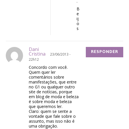
.
B
e
ij
o
s
Dani
RESPONDER
Cristina
23/06/2013 -
22h12
Concordo com você.
Quem quer ler
comentários sobre
manifestações, que entre
no G1 ou qualquer outro
site de notícias, porque
em blog de moda e beleza
é sobre moda e beleza
que queremos ler.
Claro: quem se sente a
vontade que fale sobre o
assunto, mas isso não é
uma obrigação.