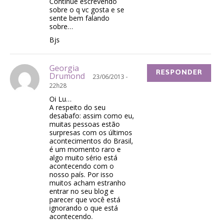
Continue escrevendo
sobre o q vc gosta e se
sente bem falando
sobre…
Bjs
Georgia
RESPONDER
Drumond
23/06/2013 -
22h28
Oi Lu…
A respeito do seu
desabafo: assim como eu,
muitas pessoas estão
surpresas com os últimos
acontecimentos do Brasil,
é um momento raro e
algo muito sério está
acontecendo com o
nosso país. Por isso
muitos acham estranho
entrar no seu blog e
parecer que você está
ignorando o que está
acontecendo.