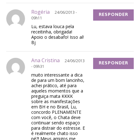
Rogéria
24/06/2013 -
RESPONDER
09h11
Lu, estava louca pela
receitinha, obrigada!
Apoio o desabafo! Isso aí!
Bj
Ana Cristina
24/06/2013
RESPONDER
- 09h31
muito interessante a dica
de para um bom lancinho,
achei prático, até para
aqueles momentos que a
preguiça mata KKKK
sobre as manifestações
em BH e no Brasil, Lu,
concordo PLENAMENTE
com você, o Chata deve
continuar sendo espaço
para distrair do estresse. E
é realmente chato isso
né?! Meus amigos me