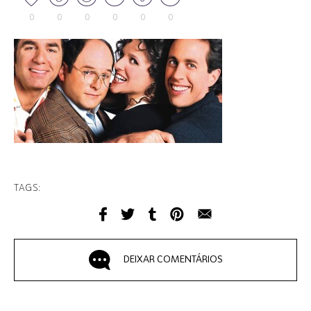
0
0
0
0
0
0
TAGS:
DEIXAR COMENTÁRIOS