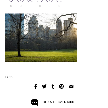
0
0
0
0
0
0
TAGS:
DEIXAR COMENTÁRIOS