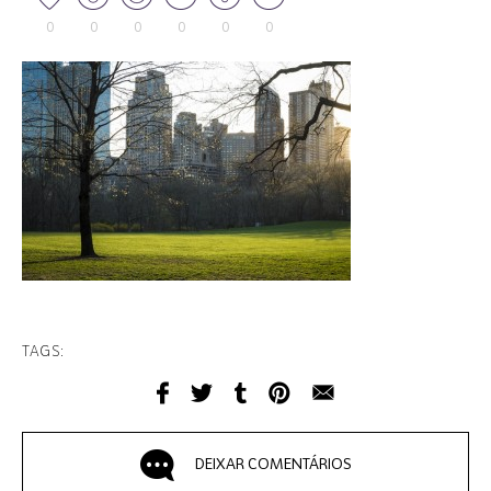
0
0
0
0
0
0
TAGS:
DEIXAR COMENTÁRIOS