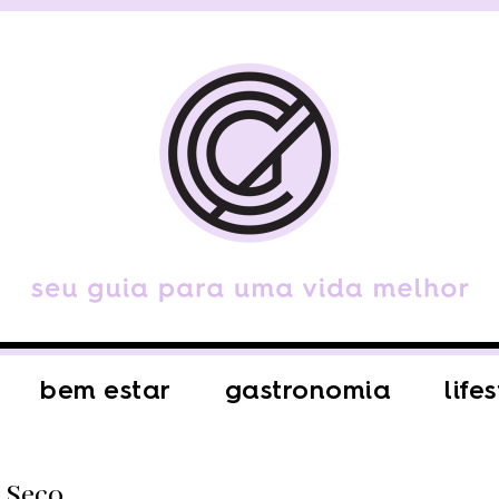
bem estar
gastronomia
life
 Seco