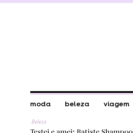
moda
beleza
viagem
Beleza
Testei e amei: Batiste Shampoo