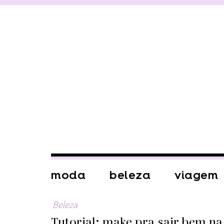
moda
beleza
viagem
Beleza
Tutorial: make pra sair bem na 