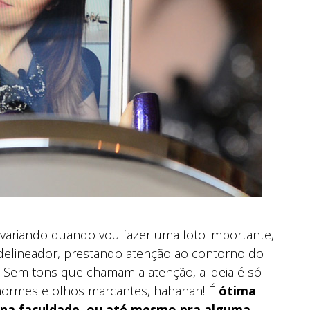
riando quando vou fazer uma foto importante,
elineador, prestando atenção ao contorno do
? Sem tons que chamam a atenção, a ideia é só
normes e olhos marcantes, hahahah! É
ótima
 na faculdade, ou até mesmo pra alguma