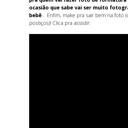
ocasião que sabe vai ser muito fotogr
bebê
… Enfim, make pra sair bem na foto 
postiços)! Clica pra assistir: