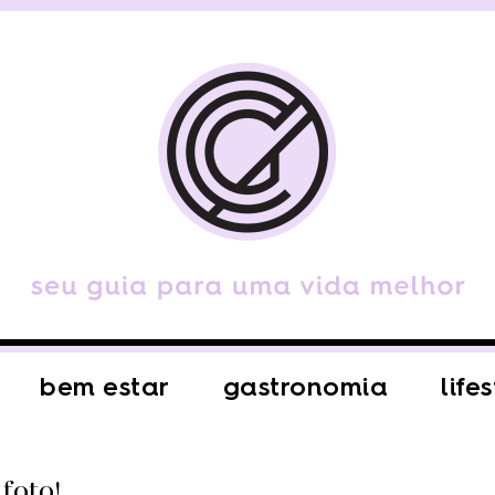
bem estar
gastronomia
life
foto!