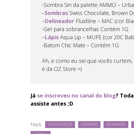
-Sombra Sin da palette AMMO – Urb
–
Sombras
Swiss Chocolate, Brown D
–
Delineador
Fluidline – MAC (cor Bla
-Gel para sobrancelhas Contém 1G
–
Lápis
Aqua Lip – MUFE (cor 20C Baby 
-Batom Chic Mate – Contém 1G
Ah, e como eu sei que vocês curtem, o
é da OZ Store =)
Já
se inscreveu no canal do blog
? Toda
assiste antes ;D
TAGS:
CÍLIOS POSTIÇOS
CONTORNO
DELINEADOR