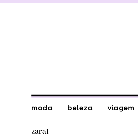
moda
beleza
viagem
zara1