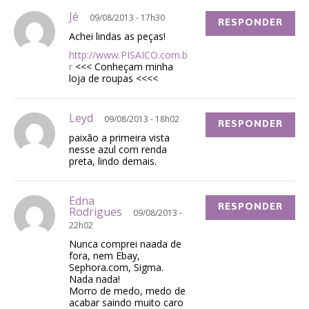
Jé
09/08/2013 - 17h30
RESPONDER
Achei lindas as peças!
http://www.PISAICO.com.b
r
<<< Conheçam minha
loja de roupas <<<<
Leyd
09/08/2013 - 18h02
RESPONDER
paixão a primeira vista
nesse azul com renda
preta, lindo demais.
Edna
RESPONDER
Rodrigues
09/08/2013 -
22h02
Nunca comprei naada de
fora, nem Ebay,
Sephora.com, Sigma.
Nada nada!
Morro de medo, medo de
acabar saindo muito caro