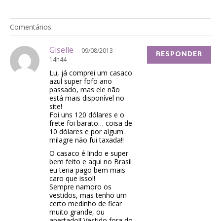
Comentários:
Giselle
09/08/2013 -
RESPONDER
14h44
Lu, já comprei um casaco
azul super fofo ano
passado, mas ele não
está mais disponível no
site!
Foi uns 120 dólares e o
frete foi barato… coisa de
10 dólares e por algum
milagre não fui taxada!!
O casaco é lindo e super
bem feito e aqui no Brasil
eu teria pago bem mais
caro que isso!!
Sempre namoro os
vestidos, mas tenho um
certo medinho de ficar
muito grande, ou
apertado!! Vestido fora do