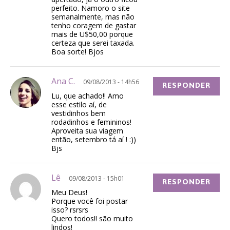
perfeito. Namoro o site
semanalmente, mas não
tenho coragem de gastar
mais de U$50,00 porque
certeza que serei taxada.
Boa sorte! Bjos
Ana C.
09/08/2013 - 14h56
RESPONDER
Lu, que achado!! Amo
esse estilo aí, de
vestidinhos bem
rodadinhos e femininos!
Aproveita sua viagem
então, setembro tá aí ! :))
Bjs
Lê
09/08/2013 - 15h01
RESPONDER
Meu Deus!
Porque você foi postar
isso? rsrsrs
Quero todos!! são muito
lindos!