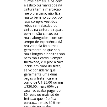
curtos demais, e os com
elástico ou marcados na
cintura tem a marcação
meio pra cima, não fica
muito bem no corpo, por
isso compro vestidos
retos sem elastico ou
cintos na cintura e reparo
bem se são curtos ou
mais alongados, com um
tempo de experiência dá
pra ver pela foto, mas
geralmente os que são
mais longos e bonitos são
bem mais caros. Sempre
fui taxada, e o pior a taxa
incide em cima do frete,
se vc considerar que
geralmente ums duas
peças o frete fica em
torno de U$ 25,00 ou uns
U$30,00, mais 60% de
taxa, vc acaba pagando
80 reais ou mais só de
frete…o que não fica
barato….e mais 60% em
cima do valor dos