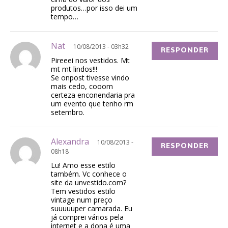
produtos…por isso dei um
tempo…
Nat
10/08/2013 - 03h32
RESPONDER
Pireeei nos vestidos. Mt
mt mt lindos!!!
Se onpost tivesse vindo
mais cedo, cooom
certeza enconendaria pra
um evento que tenho rm
setembro.
Alexandra
10/08/2013 -
RESPONDER
08h18
Lu! Amo esse estilo
também. Vc conhece o
site da unvestido.com?
Tem vestidos estilo
vintage num preço
suuuuuper camarada. Eu
já comprei vários pela
internet e a dona é uma