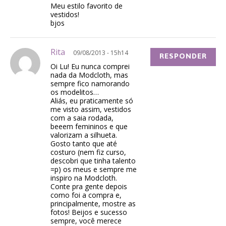
Meu estilo favorito de
vestidos!
bjos
Rita
09/08/2013 - 15h14
RESPONDER
Oi Lu! Eu nunca comprei
nada da Modcloth, mas
sempre fico namorando
os modelitos…
Aliás, eu praticamente só
me visto assim, vestidos
com a saia rodada,
beeem femininos e que
valorizam a silhueta.
Gosto tanto que até
costuro (nem fiz curso,
descobri que tinha talento
=p) os meus e sempre me
inspiro na Modcloth.
Conte pra gente depois
como foi a compra e,
principalmente, mostre as
fotos! Beijos e sucesso
sempre, você merece