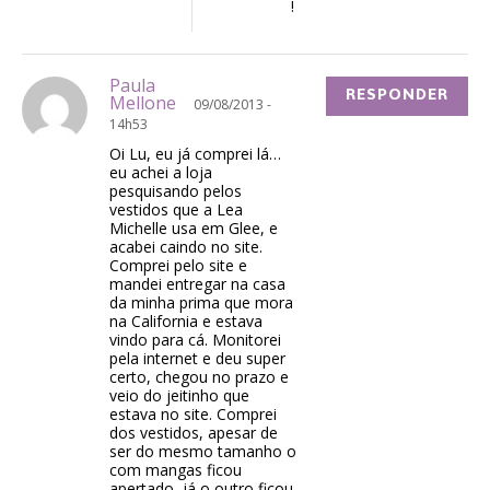
!
Paula
RESPONDER
Mellone
09/08/2013 -
14h53
Oi Lu, eu já comprei lá…
eu achei a loja
pesquisando pelos
vestidos que a Lea
Michelle usa em Glee, e
acabei caindo no site.
Comprei pelo site e
mandei entregar na casa
da minha prima que mora
na California e estava
vindo para cá. Monitorei
pela internet e deu super
certo, chegou no prazo e
veio do jeitinho que
estava no site. Comprei
dos vestidos, apesar de
ser do mesmo tamanho o
com mangas ficou
apertado, já o outro ficou