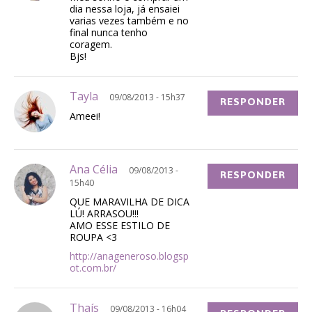
dia nessa loja, já ensaiei
varias vezes também e no
final nunca tenho
coragem.
Bjs!
Tayla
09/08/2013 - 15h37
RESPONDER
Ameei!
Ana Célia
09/08/2013 -
RESPONDER
15h40
QUE MARAVILHA DE DICA
LÚ! ARRASOU!!!
AMO ESSE ESTILO DE
ROUPA <3
http://anageneroso.blogsp
ot.com.br/
Thaís
09/08/2013 - 16h04