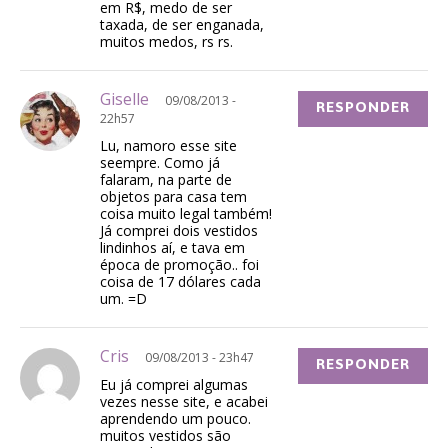
em R$, medo de ser
taxada, de ser enganada,
muitos medos, rs rs.
Giselle
09/08/2013 -
RESPONDER
22h57
Lu, namoro esse site
seempre. Como já
falaram, na parte de
objetos para casa tem
coisa muito legal também!
Já comprei dois vestidos
lindinhos aí, e tava em
época de promoção.. foi
coisa de 17 dólares cada
um. =D
Cris
09/08/2013 - 23h47
RESPONDER
Eu já comprei algumas
vezes nesse site, e acabei
aprendendo um pouco.
muitos vestidos são