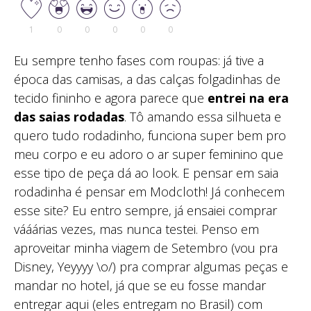
1
0
0
0
0
0
Eu sempre tenho fases com roupas: já tive a
época das camisas, a das calças folgadinhas de
tecido fininho e agora parece que
entrei na era
das saias rodadas
. Tô amando essa silhueta e
quero tudo rodadinho, funciona super bem pro
meu corpo e eu adoro o ar super feminino que
esse tipo de peça dá ao look. E pensar em saia
rodadinha é pensar em Modcloth! Já conhecem
esse site? Eu entro sempre, já ensaiei comprar
vááárias vezes, mas nunca testei. Penso em
aproveitar minha viagem de Setembro (vou pra
Disney, Yeyyyy \o/) pra comprar algumas peças e
mandar no hotel, já que se eu fosse mandar
entregar aqui (eles entregam no Brasil) com