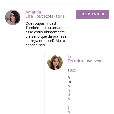
Amanda
RESPONDER
Lira
09/08/2013 - 15h18
Que roupas lindas!
Também estou amando
esse estilo ultimamente.
E é sério que dá pra fazer
entrega no hotel? Muito
bacana isso.
Lu
Ferreira
09/08/2013
-
15h27
A
m
a
n
d
a
,
j
á