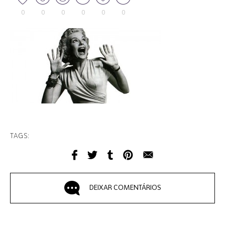
0
0
0
0
0
0
TAGS:
DEIXAR COMENTÁRIOS