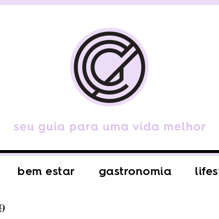
bem estar
gastronomia
life
9