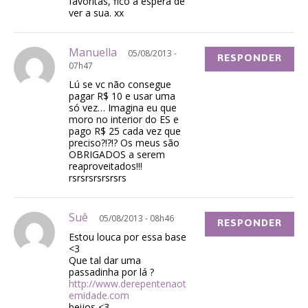
favoritas, fico à espera de
ver a sua. xx
Manuella
05/08/2013 -
RESPONDER
07h47
Lú se vc não consegue
pagar R$ 10 e usar uma
só vez… Imagina eu que
moro no interior do ES e
pago R$ 25 cada vez que
preciso?!?!? Os meus são
OBRIGADOS a serem
reaproveitados!!!
rsrsrsrsrsrsrs
Suê
05/08/2013 - 08h46
RESPONDER
Estou louca por essa base
<3
Que tal dar uma
passadinha por lá ?
http://www.derepentenaot
emidade.com
beijos <3