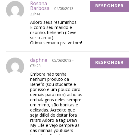
Rosana
RESPONDER
Barbosa
04/08/2013 -
23h41
Adoro seus resuminhos.
E como seu marido é
risonho. heheheh (Deve
ser o amor).
Ótima semana pra vc tbm!
daphne
05/08/2013 -
RESPONDER
07h23
Embora não tenha
nenhum produto da
Benefit (sou studante e
por isso é um pouco caro
demais para mim) acho as
embalagens deles sempre
um mimo, são bonitas e
delicadas. Acredito que
seja difícil de deitar fora
rsrsrs Adoro a tag Draw
My Life e vejo sempre as
das minhas youtubers