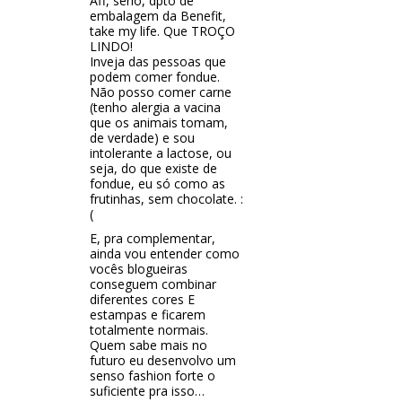
Aff, sério, dpto de
embalagem da Benefit,
take my life. Que TROÇO
LINDO!
Inveja das pessoas que
podem comer fondue.
Não posso comer carne
(tenho alergia a vacina
que os animais tomam,
de verdade) e sou
intolerante a lactose, ou
seja, do que existe de
fondue, eu só como as
frutinhas, sem chocolate. :
(
E, pra complementar,
ainda vou entender como
vocês blogueiras
conseguem combinar
diferentes cores E
estampas e ficarem
totalmente normais.
Quem sabe mais no
futuro eu desenvolvo um
senso fashion forte o
suficiente pra isso…