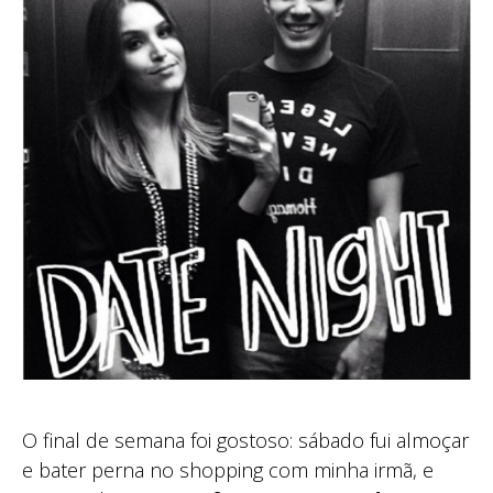
O final de semana foi gostoso: sábado fui almoçar
e bater perna no shopping com minha irmã, e