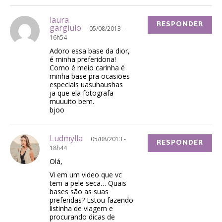
laura
RESPONDER
gargiulo
05/08/2013 -
16h54
Adoro essa base da dior,
é minha preferidona!
Como é meio carinha é
minha base pra ocasiões
especiais uasuhaushas
ja que ela fotografa
muuuito bem.
bjoo
Ludmylla
05/08/2013 -
RESPONDER
18h44
Olá,
Vi em um video que vc
tem a pele seca… Quais
bases são as suas
preferidas? Estou fazendo
listinha de viagem e
procurando dicas de