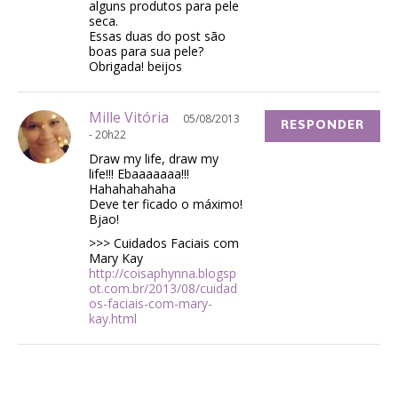
alguns produtos para pele
seca.
Essas duas do post são
boas para sua pele?
Obrigada! beijos
Mille Vitória
05/08/2013
RESPONDER
- 20h22
Draw my life, draw my
life!!! Ebaaaaaaa!!!
Hahahahahaha
Deve ter ficado o máximo!
Bjao!
>>> Cuidados Faciais com
Mary Kay
http://coisaphynna.blogsp
ot.com.br/2013/08/cuidad
os-faciais-com-mary-
kay.html