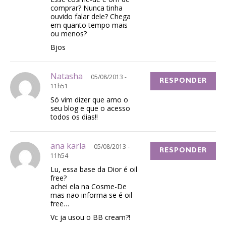
comprar? Nunca tinha
ouvido falar dele? Chega
em quanto tempo mais
ou menos?
Bjos
Natasha
05/08/2013 -
RESPONDER
11h51
Só vim dizer que amo o
seu blog e que o acesso
todos os dias!!
ana karla
05/08/2013 -
RESPONDER
11h54
Lu, essa base da Dior é oil
free?
achei ela na Cosme-De
mas nao informa se é oil
free…
Vc ja usou o BB cream?!