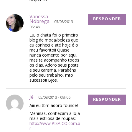
Vanessa
RESPONDER
Nóbrega
05/08/2013 -
08h48
Lu, o chata foi o primeiro
blog de moda/beleza que
eu conheci e até hoje é o
meu favorito!! Quase
nunca comento por aqui,
mas te acompanho todos
os dias. Adoro seus posts
e seu carisma. Parabéns
pelo seu trabalho, mto
sucesso!! Bjos.
Jé
05/08/2013 - 09h06
RESPONDER
Aiii eu tbm adoro founde!
Meninas, conheçam a loja
mais estilosa de roupas:
http://www.PISAICO.com.b
r