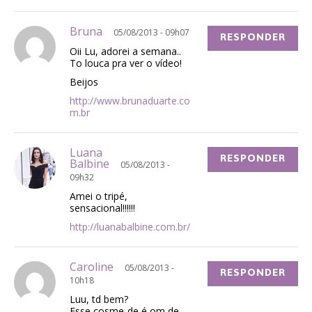
Bruna
05/08/2013 - 09h07
RESPONDER
Oii Lu, adorei a semana..
To louca pra ver o vídeo!
Beijos
http://www.brunaduarte.co
m.br
Luana
RESPONDER
Balbine
05/08/2013 -
09h32
Amei o tripé,
sensacional!!!!!!
http://luanabalbine.com.br/
Caroline
05/08/2013 -
RESPONDER
10h18
Luu, td bem?
Esse cosme-de é om de