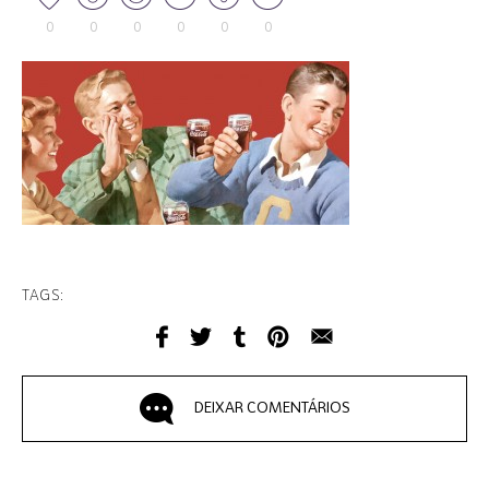
0
0
0
0
0
0
TAGS:
DEIXAR COMENTÁRIOS