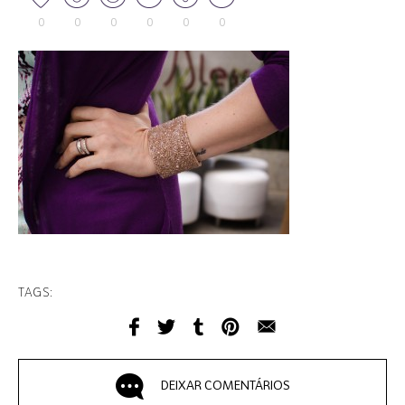
0
0
0
0
0
0
TAGS:
DEIXAR COMENTÁRIOS