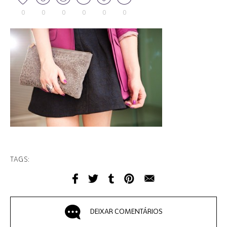
0
0
0
0
0
0
TAGS:
DEIXAR COMENTÁRIOS