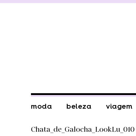
moda
beleza
viagem
Chata_de_Galocha_LookLu_010