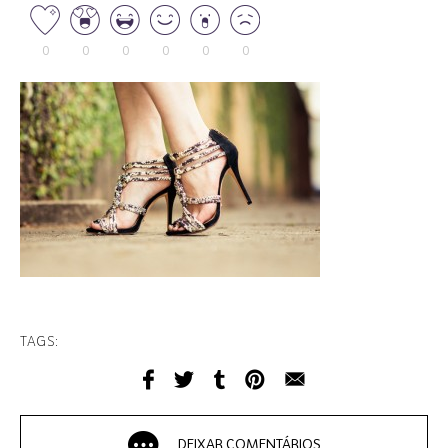
0
0
0
0
0
0
TAGS:
DEIXAR COMENTÁRIOS