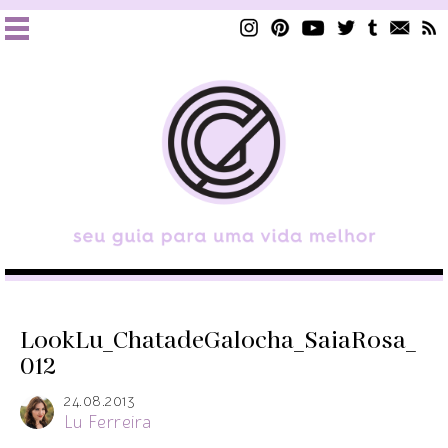
LookLu_ChatadeGalocha_SaiaRosa_
012
24.08.2013
Lu Ferreira