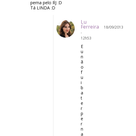
perna pelo RJ :D
Tá LINDA :D
Lu
Ferreira
18/09/2013
-
12h53
E
u
n
ã
o
f
u
i
b
a
t
e
r
p
e
r
n
a