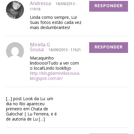
Andressa
18/09/2013 -
RESPONDER
11h18
Linda como sempre, Lu!
Suas fotos estão cada vez
mais deslumbrantes!
Mirella G
RESPONDER
Sousa
18/09/2013 - 11h21
Macaquinho
lindoooo!Tudo a ver com
o local!Lindo look!bjo
http://blogdamirellasousa.
blogspot.com.br/
[…] post Look da Lu: um
dia no Rio apareceu
primeiro em Chata de
Galocha! | Lu Ferreira, e é
de autoria de Lu […]