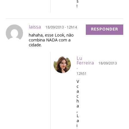
s
!
laissa
18/09/2013 - 12h14
RESPONDER
hahaha, esse Look, não
combina NADA com a
cidade.
Lu
Ferreira
18/09/2013
-
12h51
V
c
a
c
h
a
,
L
a
i