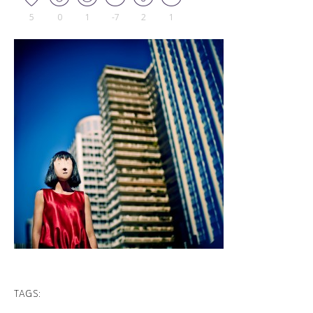
5
0
1
-7
2
1
TAGS: