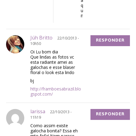
a
q
u
i!
Júh Britto
22/10/2013 -
RESPONDER
10h50
Oi Lu bom dia
Que lindas as fotos vc
esta radiante amei as
galochas e esse blaser
floral o look esta lindo
bj
http://framboesabrazil.blo
gspot.com/
larissa
22/10/2013 -
RESPONDER
11h19
Como assim existe
galocha bonita? Essa eh
mto fofa! Nem parece