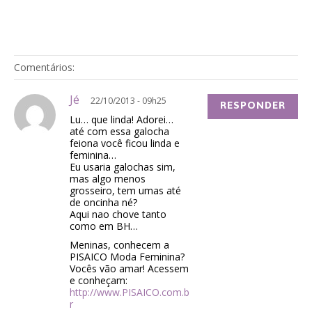
Comentários:
Jé
22/10/2013 - 09h25
RESPONDER
Lu… que linda! Adorei…
até com essa galocha
feiona você ficou linda e
feminina…
Eu usaria galochas sim,
mas algo menos
grosseiro, tem umas até
de oncinha né?
Aqui nao chove tanto
como em BH…
Meninas, conhecem a
PISAICO Moda Feminina?
Vocês vão amar! Acessem
e conheçam:
http://www.PISAICO.com.b
r