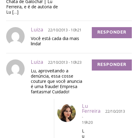
Chata de Galocha! | Lu
Ferreira, e é de autoria de
Lu […]
Luiza
22/10/2013 - 10h21
RESPONDER
Você está cada dia mais
linda!
Luiza
22/10/2013 - 10h23
RESPONDER
Lu, aproveitando a
denúncia, essa cosse
couture que você anuncia
é uma fraude! Empresa
fantasma! Cuidado!
Lu
Ferreira
22/10/2013
-
19h20
L
u