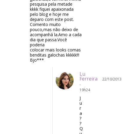
pesquisa pela metade
kkkk fiquei apaixonada
pelo blog e hoje me
deparo com este post.
Comento muito
pouco,mas não deixo de
acompanhá la.Amo a cada
dia que passa.Você
poderia
colocar mais looks comas
benditas galochas kkkkk!!!
Bjo***
Lu
Ferreira
22/10/2013
-
19h24
J
u
r
a
?
?
Q
u