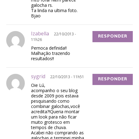
galocha rs.
Ta linda na ultima foto.
Bjao
Izabella
22/10/2013 -
RESPONDER
11h26
Pernoca definida!!
Malhação trazendo
resultados!!
sygrid
22/10/2013 - 11h51
RESPONDER
Oie Lú,
acompanho o seu blog
desde 2009 pois estava
pesquisando como
combinar galochas,você
acredita?!Queria montar
um look para não ficar
muito grotesco em
tempos de chuva.
Acabei não comprando as
galochas,e terminei minha