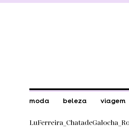
moda
beleza
viagem
LuFerreira_ChatadeGalocha_R