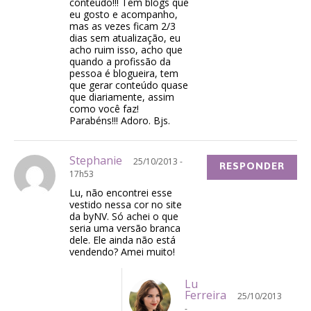
conteúdo!!! Tem blogs que
eu gosto e acompanho,
mas as vezes ficam 2/3
dias sem atualização, eu
acho ruim isso, acho que
quando a profissão da
pessoa é blogueira, tem
que gerar conteúdo quase
que diariamente, assim
como você faz!
Parabéns!!! Adoro. Bjs.
Stephanie
25/10/2013 -
RESPONDER
17h53
Lu, não encontrei esse
vestido nessa cor no site
da byNV. Só achei o que
seria uma versão branca
dele. Ele ainda não está
vendendo? Amei muito!
Lu
Ferreira
25/10/2013
-