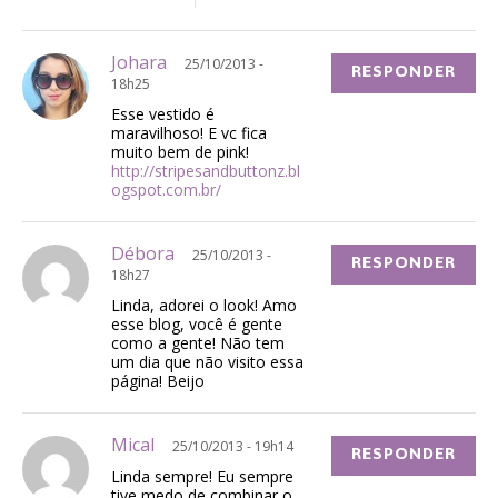
Johara
25/10/2013 -
RESPONDER
18h25
Esse vestido é
maravilhoso! E vc fica
muito bem de pink!
http://stripesandbuttonz.bl
ogspot.com.br/
Débora
25/10/2013 -
RESPONDER
18h27
Linda, adorei o look! Amo
esse blog, você é gente
como a gente! Não tem
um dia que não visito essa
página! Beijo
Mical
25/10/2013 - 19h14
RESPONDER
Linda sempre! Eu sempre
tive medo de combinar o