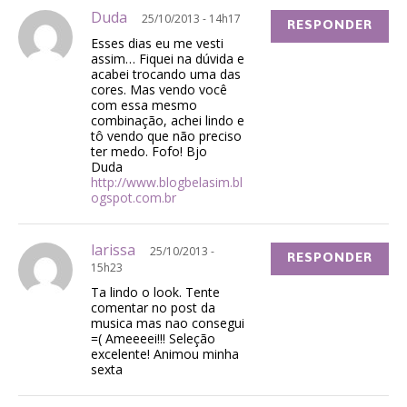
Duda
25/10/2013 - 14h17
RESPONDER
Esses dias eu me vesti
assim… Fiquei na dúvida e
acabei trocando uma das
cores. Mas vendo você
com essa mesmo
combinação, achei lindo e
tô vendo que não preciso
ter medo. Fofo! Bjo
Duda
http://www.blogbelasim.bl
ogspot.com.br
larissa
25/10/2013 -
RESPONDER
15h23
Ta lindo o look. Tente
comentar no post da
musica mas nao consegui
=( Ameeeei!!! Seleção
excelente! Animou minha
sexta