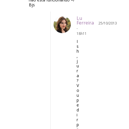
Bjs
Lu
Ferreira
25/10/2013
-
18h11
I
s
h
,
j
u
r
a
?
V
o
u
p
e
d
i
r
p