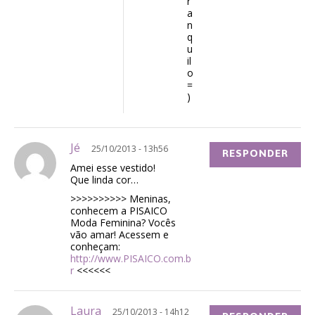
r
a
n
q
u
il
o
=
)
Jé
25/10/2013 - 13h56
RESPONDER
Amei esse vestido!
Que linda cor…
>>>>>>>>>> Meninas,
conhecem a PISAICO
Moda Feminina? Vocês
vão amar! Acessem e
conheçam:
http://www.PISAICO.com.b
r
<<<<<<
Laura
25/10/2013 - 14h12