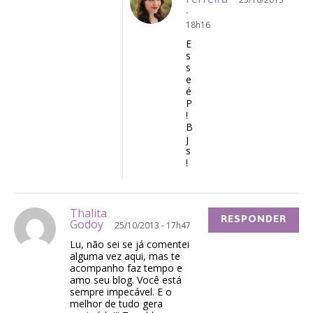
-
18h16
E
s
s
e
é
P
!
B
j
s
!
Thalita
RESPONDER
Godoy
25/10/2013 - 17h47
Lu, não sei se já comentei
alguma vez aqui, mas te
acompanho faz tempo e
amo seu blog. Você está
sempre impecável. E o
melhor de tudo gera