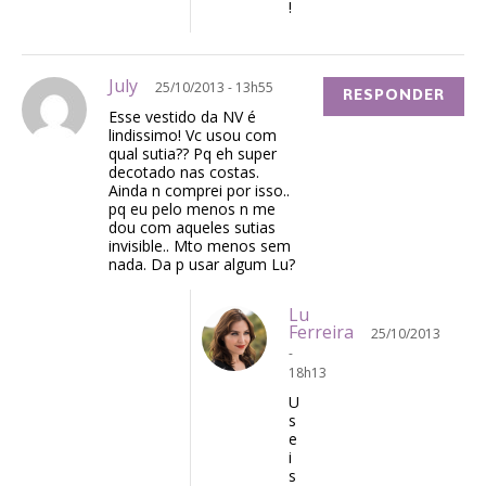
!
July
25/10/2013 - 13h55
RESPONDER
Esse vestido da NV é
lindissimo! Vc usou com
qual sutia?? Pq eh super
decotado nas costas.
Ainda n comprei por isso..
pq eu pelo menos n me
dou com aqueles sutias
invisible.. Mto menos sem
nada. Da p usar algum Lu?
Lu
Ferreira
25/10/2013
-
18h13
U
s
e
i
s