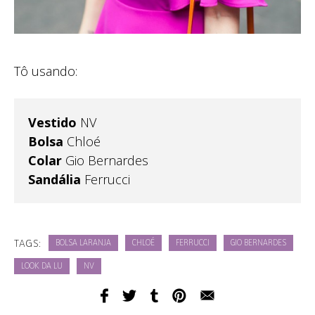
Tô usando:
Vestido
NV
Bolsa
Chloé
Colar
Gio Bernardes
Sandália
Ferrucci
TAGS:
BOLSA LARANJA
CHLOÉ
FERRUCCI
GIO BERNARDES
LOOK DA LU
NV