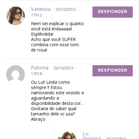
Vanessa
25/10/2013 -
RESPONDER
17h12
Nem sei explicar o quanto
você está lindaaaaa!
Esplêndida!
Acho que você SUPER
combina com esse tom
de rosa!
Paloma
25/10/2013 -
RESPONDER
17h19
Ou Lu!! Linda como
sempre !! Estou
namorando este vestido e
aguardando a
disponibilidade desta cor…
Gostaria de saber qual
tamanho dele vc usa?
Abraço
Lu
Ferreira
25/10/2013