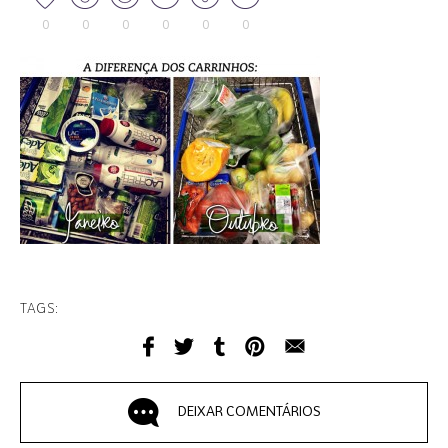
0
0
0
0
0
0
TAGS:
DEIXAR COMENTÁRIOS