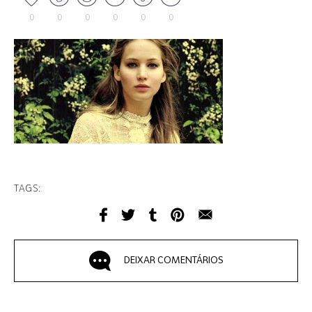
0
0
0
0
0
0
TAGS:
DEIXAR COMENTÁRIOS