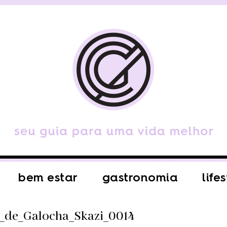
bem estar
gastronomia
life
_de_Galocha_Skazi_0014