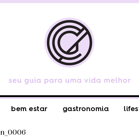
bem estar
gastronomia
life
an_0006