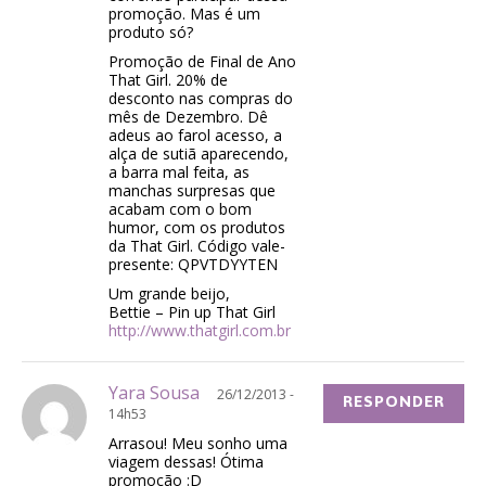
promoção. Mas é um
produto só?
Promoção de Final de Ano
That Girl. 20% de
desconto nas compras do
mês de Dezembro. Dê
adeus ao farol acesso, a
alça de sutiã aparecendo,
a barra mal feita, as
manchas surpresas que
acabam com o bom
humor, com os produtos
da That Girl. Código vale-
presente: QPVTDYYTEN
Um grande beijo,
Bettie – Pin up That Girl
http://www.thatgirl.com.br
Yara Sousa
26/12/2013 -
RESPONDER
14h53
Arrasou! Meu sonho uma
viagem dessas! Ótima
promoção :D