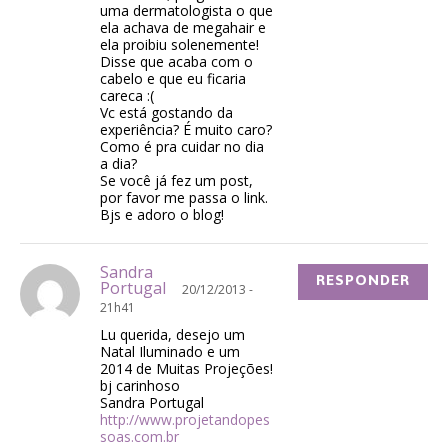
uma dermatologista o que
ela achava de megahair e
ela proibiu solenemente!
Disse que acaba com o
cabelo e que eu ficaria
careca :(
Vc está gostando da
experiência? É muito caro?
Como é pra cuidar no dia
a dia?
Se você já fez um post,
por favor me passa o link.
Bjs e adoro o blog!
Sandra
RESPONDER
Portugal
20/12/2013 -
21h41
Lu querida, desejo um
Natal Iluminado e um
2014 de Muitas Projeções!
bj carinhoso
Sandra Portugal
http://www.projetandopes
soas.com.br