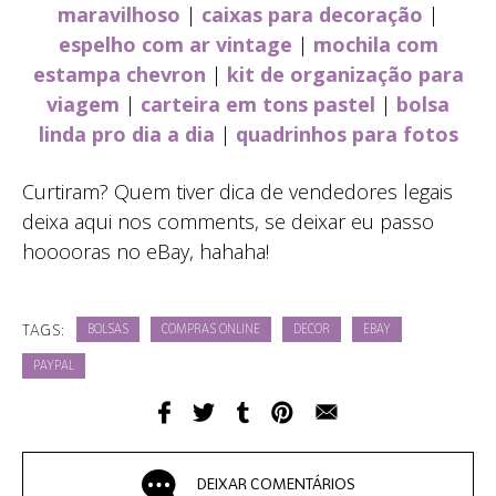
maravilhoso
|
caixas para decoração
|
espelho com ar vintage
|
mochila com
estampa chevron
|
kit de organização para
viagem
|
carteira em tons pastel
|
bolsa
linda pro dia a dia
|
quadrinhos para fotos
Curtiram? Quem tiver dica de vendedores legais
deixa aqui nos comments, se deixar eu passo
hooooras no eBay, hahaha!
TAGS:
BOLSAS
COMPRAS ONLINE
DECOR
EBAY
PAYPAL
DEIXAR COMENTÁRIOS