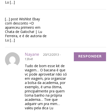
Lu […]
[…] post Wishlist Ebay
com desconto =D
apareceu primeiro em
Chata de Galocha! | Lu
Ferreira, e é de autoria de
Lu […]
Nayane
20/12/2013 -
RESPONDER
13h41
Tudo de bom esse kit de
viagem… O bacana é que
vc pode aproveitar não só
em viagem, pra organizar
a bolsa da academia, por
exemplo, é uma ótima,
principalmente pra quem
toma banho na própria
academia… Tive que
adquirir um pra mim…
valeu pela dica Lu