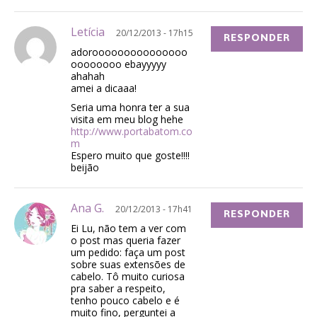
Letícia
20/12/2013 - 17h15
RESPONDER
adorooooooooooooooo
oooooooo ebayyyyy
ahahah
amei a dicaaa!
Seria uma honra ter a sua
visita em meu blog hehe
http://www.portabatom.co
m
Espero muito que goste!!!!
beijão
Ana G.
20/12/2013 - 17h41
RESPONDER
Ei Lu, não tem a ver com
o post mas queria fazer
um pedido: faça um post
sobre suas extensões de
cabelo. Tô muito curiosa
pra saber a respeito,
tenho pouco cabelo e é
muito fino, perguntei a