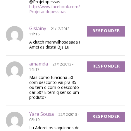
@Projetapessas
http://www.facebook.com/
Projetandopessoas
Gislainy
21/12/2013 -
RESPONDER
11h16
A clutch maravilhosaaaaa !
Amei as dicas! Bjs Lu
amamda
21/12/2013 -
RESPONDER
14h17
Mas como funciona 50
com desconto vai pra 35
ou tem q com o desconto
dar 50? E tem q ser so um
produto?
Yara Sousa
22/12/2013 -
RESPONDER
08h19
Lu Adorei os saquinhos de