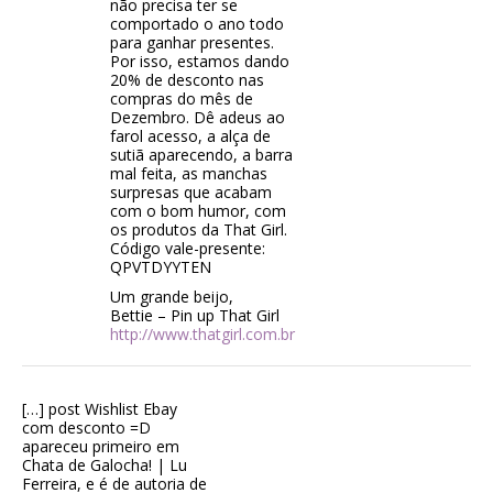
não precisa ter se
comportado o ano todo
para ganhar presentes.
Por isso, estamos dando
20% de desconto nas
compras do mês de
Dezembro. Dê adeus ao
farol acesso, a alça de
sutiã aparecendo, a barra
mal feita, as manchas
surpresas que acabam
com o bom humor, com
os produtos da That Girl.
Código vale-presente:
QPVTDYYTEN
Um grande beijo,
Bettie – Pin up That Girl
http://www.thatgirl.com.br
[…] post Wishlist Ebay
com desconto =D
apareceu primeiro em
Chata de Galocha! | Lu
Ferreira, e é de autoria de