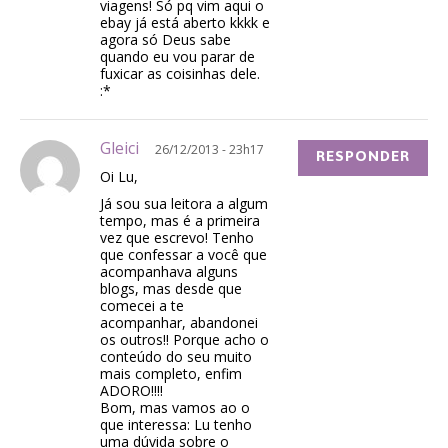
viagens! Só pq vim aqui o
ebay já está aberto kkkk e
agora só Deus sabe
quando eu vou parar de
fuxicar as coisinhas dele.
:*
Gleici
26/12/2013 - 23h17
RESPONDER
Oi Lu,
Já sou sua leitora a algum
tempo, mas é a primeira
vez que escrevo! Tenho
que confessar a você que
acompanhava alguns
blogs, mas desde que
comecei a te
acompanhar, abandonei
os outros!! Porque acho o
conteúdo do seu muito
mais completo, enfim
ADORO!!!!
Bom, mas vamos ao o
que interessa: Lu tenho
uma dúvida sobre o