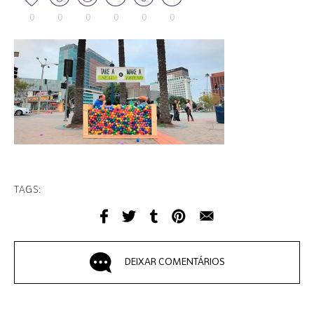
0
0
0
0
0
0
TAGS:
DEIXAR COMENTÁRIOS