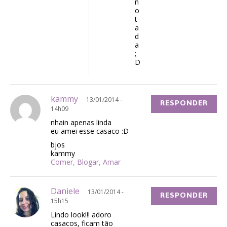
n
o
t
a
d
a
;
D
kammy
13/01/2014 -
RESPONDER
14h09
nhain apenas linda
eu amei esse casaco :D
bjos
kammy
Comer, Blogar, Amar
Daniele
13/01/2014 -
RESPONDER
15h15
Lindo look!!! adoro
casacos, ficam tão