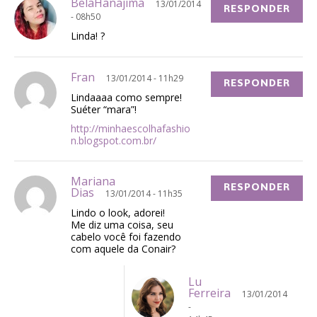
BelaHanajima
13/01/2014
RESPONDER
- 08h50
Linda! ?
Fran
13/01/2014 - 11h29
RESPONDER
Lindaaaa como sempre!
Suéter “mara”!
http://minhaescolhafashio
n.blogspot.com.br/
Mariana
RESPONDER
Dias
13/01/2014 - 11h35
Lindo o look, adorei!
Me diz uma coisa, seu
cabelo você foi fazendo
com aquele da Conair?
Lu
Ferreira
13/01/2014
-