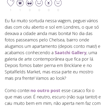
1
1
0
0
0
0
Eu fui muito sortuda nessa viagem, peguei vários
dias com céu aberto e sol em Londres, o que só
deixava a cidade ainda mais bonita! No dia das
fotos passeamos pelo Chelsea, bairro onde
alugamos um apartamento (depois conto mais!) e
acabamos conhecendo a
Saatchi Gallery
, uma
galeria de arte contemporânea que fica por lá.
Depois fomos bater perna em Bricklane e no
Spitalfields Market, mas essa parte eu mostro
mais pra frente! Vamos ao look?
Como contei
no outro post
esse casaco foi o
que mais usei. É neutro, escuro (não suja tanto!) e
caiu muito bem em mim, não aperta nem faz com