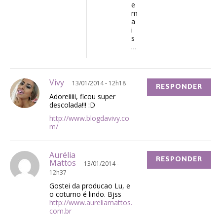
e
m
a
i
s
…
Vivy
13/01/2014 - 12h18
RESPONDER
Adoreiiiii, ficou super
descolada!!! :D
http://www.blogdavivy.co
m/
Aurélia
RESPONDER
Mattos
13/01/2014 -
12h37
Gostei da producao Lu, e
o coturno é lindo. Bjss
http://www.aureliamattos.
com.br