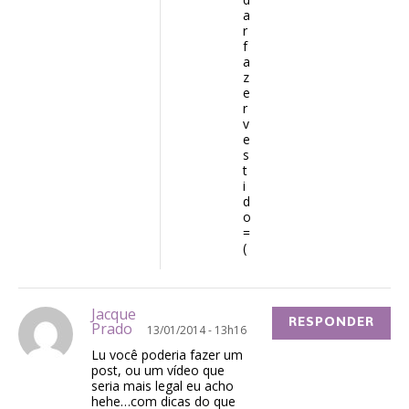
a
r
f
a
z
e
r
v
e
s
t
i
d
o
=
(
Jacque
RESPONDER
Prado
13/01/2014 - 13h16
Lu você poderia fazer um
post, ou um vídeo que
seria mais legal eu acho
hehe…com dicas do que