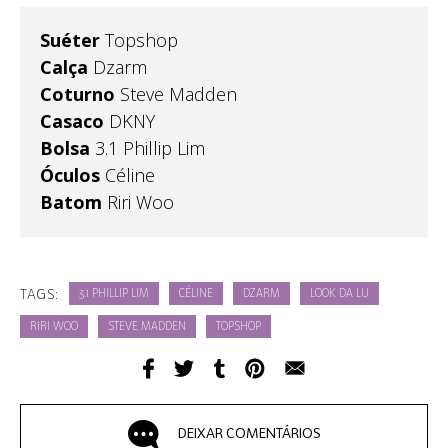
Suéter
Topshop
Calça
Dzarm
Coturno
Steve Madden
Casaco
DKNY
Bolsa
3.1 Phillip Lim
Óculos
Céline
Batom
Riri Woo
TAGS:
3.1 PHILLIP LIM
CÉLINE
DZARM
LOOK DA LU
RIRI WOO
STEVE MADDEN
TOPSHOP
DEIXAR COMENTÁRIOS