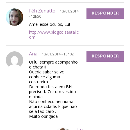
Fêh Zenatto
13/01/2014
RESPONDER
- 12h50
Amei esse óculos, Lu!
http://www.blogcoisaetal.c
om
Ana
13/01/2014 - 13h02
RESPONDER
Oi lu, sempre acompanho
o chata !!
Queria saber se vc
conhece alguma
costureira
De moda festa em BH,
preciso faZer um vestido
e ainda
Não conheço nenhuma
aqui na cidade. E que não
seja tão caro .
Muito obrigada
Lu