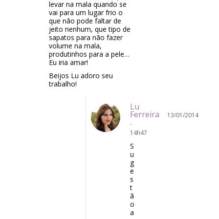
levar na mala quando se
vai para um lugar frio o
que não pode faltar de
jeito nenhum, que tipo de
sapatos para não fazer
volume na mala,
produtinhos para a pele…
Eu iria amar!
Beijos Lu adoro seu
trabalho!
Lu
Ferreira
13/01/2014
-
14h47
S
u
g
e
s
t
ã
o
a