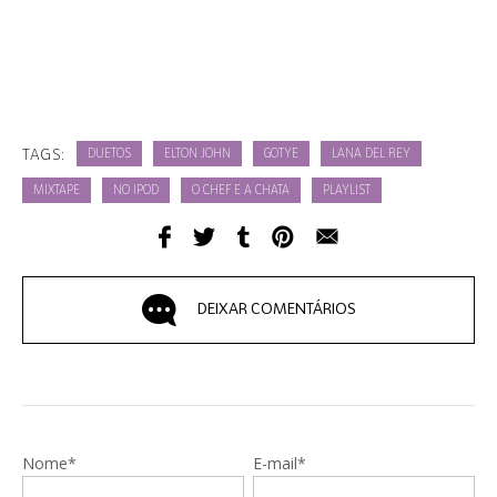
TAGS:
DUETOS
ELTON JOHN
GOTYE
LANA DEL REY
MIXTAPE
NO IPOD
O CHEF E A CHATA
PLAYLIST
DEIXAR COMENTÁRIOS
Nome*
E-mail*