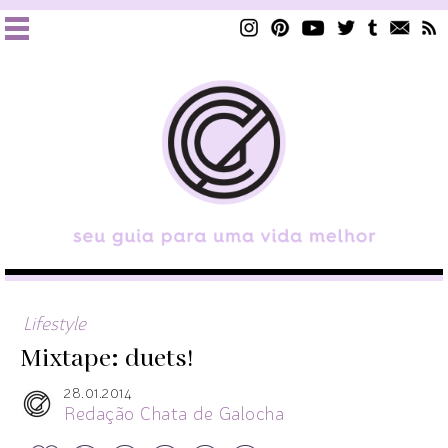
Lifestyle
Mixtape: duets!
28.01.2014
Redação Chata de Galocha