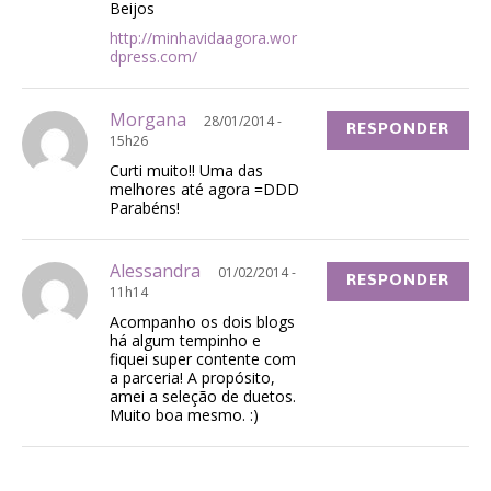
Beijos
http://minhavidaagora.wor
dpress.com/
Morgana
28/01/2014 -
RESPONDER
15h26
Curti muito!! Uma das
melhores até agora =DDD
Parabéns!
Alessandra
01/02/2014 -
RESPONDER
11h14
Acompanho os dois blogs
há algum tempinho e
fiquei super contente com
a parceria! A propósito,
amei a seleção de duetos.
Muito boa mesmo. :)