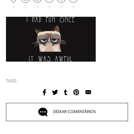
0
0
0
0
0
0
TAGS:
DEIXAR COMENTÁRIOS