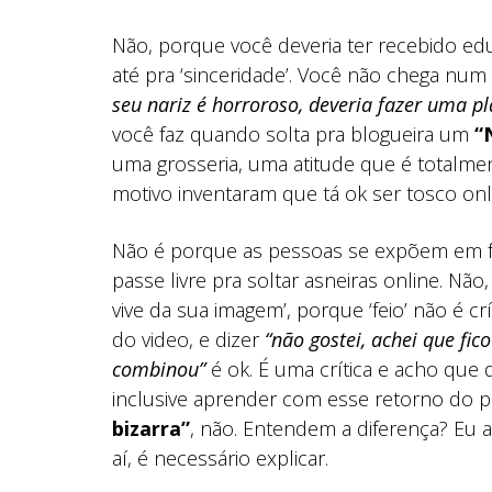
Não, porque você deveria ter recebido ed
até pra ‘sinceridade’. Você não chega nu
seu nariz é horroroso, deveria fazer uma pl
você faz quando solta pra blogueira um
“
uma grosseria, uma atitude que é totalme
motivo inventaram que tá ok ser tosco onl
Não é porque as pessoas se expõem em fo
passe livre pra soltar asneiras online. Não
vive da sua imagem’, porque ‘feio’ não é cr
do video, e dizer
“não gostei, achei que fi
combinou”
é ok. É uma crítica e acho que
inclusive aprender com esse retorno do p
bizarra”
, não. Entendem a diferença? Eu 
aí, é necessário explicar.