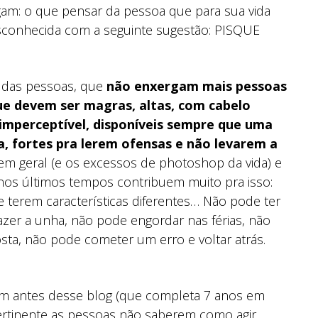
gam: o que pensar da pessoa que para sua vida
onhecida com a seguinte sugestão: PISQUE
s das pessoas, que
não enxergam mais pessoas
que devem ser magras, altas, com cabelo
 imperceptível, disponíveis sempre que uma
a, fortes pra lerem ofensas e não levarem a
em geral (e os excessos de photoshop da vida) e
nos últimos tempos contribuem muito pra isso:
terem características diferentes… Não pode ter
zer a unha, não pode engordar nas férias, não
a, não pode cometer um erro e voltar atrás.
em antes desse blog (que completa 7 anos em
 pertinente as pessoas não saberem como agir