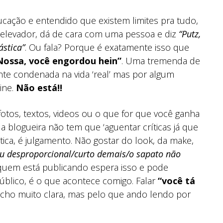
ucação e entendido que existem limites pra tudo,
m elevador, dá de cara com uma pessoa e diz
“Putz,
ástica”
. Ou fala? Porque é exatamente isso que
Nossa, você engordou hein”
. Uma tremenda de
nte condenada na vida ‘real’ mas por algum
ine.
Não está!!
tos, textos, videos ou o que for que você ganha
, a blogueira não tem que ‘aguentar críticas já que
ítica, é julgamento. Não gostar do look, da make,
cou desproporcional/curto demais/o sapato não
 quem está publicando espera isso e pode
úblico, é o que acontece comigo. Falar
“você tá
acho muito clara, mas pelo que ando lendo por