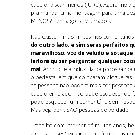
cabelo, piscar menos (JURO). Agora me di
pra mandar uma mensagem para uma desc
MENOS? Tem algo BEM errado aí.
Não existem mais limites nos comentário
do outro lado, e sim seres perfeitos 
maravilhoso, voz de veludo e sotaque
leitora quiser perguntar qualquer cois
mal
. Acho que a indústria da propaganda 
o pedestal em que colocaram blogueiras 
as pessoas não podem mais ser pessoas e 
cabelo enrolado, não pode esquecer de fa
pode esquecer um comentário sem respost
Mas veja bem: SÃO pessoas de verdade!
Trabalho com internet há muitos anos, b
alguns meses) existir, e no início achava