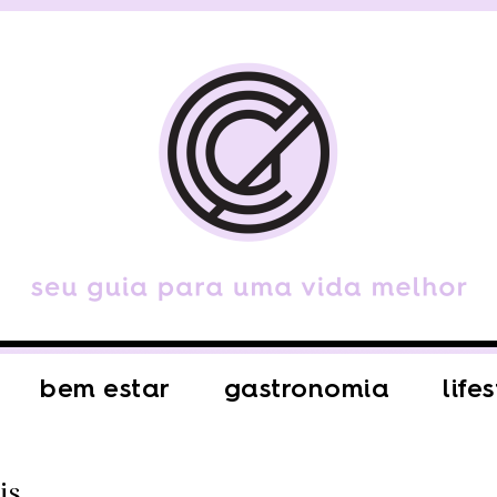
bem estar
gastronomia
life
is.