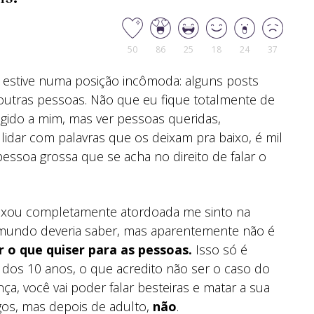
50
86
25
18
24
37
 estive numa posição incômoda: alguns posts
utras pessoas. Não que eu fique totalmente de
igido a mim, mas ver pessoas queridas,
idar com palavras que os deixam pra baixo, é mil
essoa grossa que se acha no direito de falar o
ixou completamente atordoada me sinto na
do mundo deveria saber, mas aparentemente não é
 o que quiser para as pessoas.
Isso só é
xo dos 10 anos, o que acredito não ser o caso do
a, você vai poder falar besteiras e matar a sua
gos, mas depois de adulto,
não
.