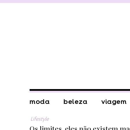
moda
beleza
viagem
Lifestyle
Os limites, eles não existem ma