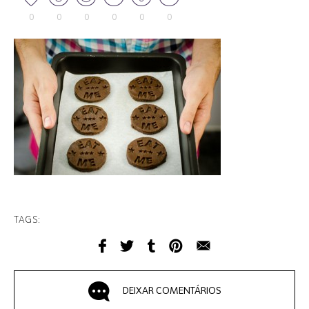
0
0
0
0
0
0
TAGS:
DEIXAR COMENTÁRIOS