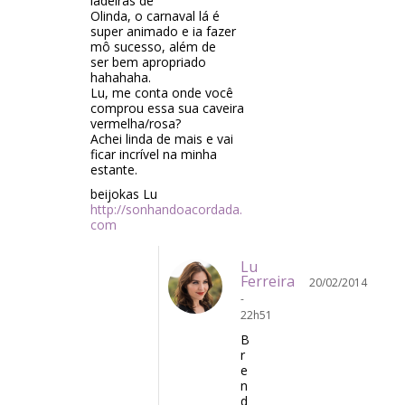
ladeiras de
Olinda, o carnaval lá é
super animado e ia fazer
mô sucesso, além de
ser bem apropriado
hahahaha.
Lu, me conta onde você
comprou essa sua caveira
vermelha/rosa?
Achei linda de mais e vai
ficar incrível na minha
estante.
beijokas Lu
http://sonhandoacordada.
com
Lu
Ferreira
20/02/2014
-
22h51
B
r
e
n
d