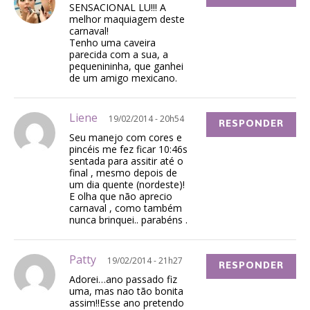
SENSACIONAL LU!!! A
melhor maquiagem deste
carnaval!
Tenho uma caveira
parecida com a sua, a
pequenininha, que ganhei
de um amigo mexicano.
Liene
19/02/2014 - 20h54
RESPONDER
Seu manejo com cores e
pincéis me fez ficar 10:46s
sentada para assitir até o
final , mesmo depois de
um dia quente (nordeste)!
E olha que não aprecio
carnaval , como também
nunca brinquei.. parabéns .
Patty
19/02/2014 - 21h27
RESPONDER
Adorei…ano passado fiz
uma, mas nao tão bonita
assim!!Esse ano pretendo