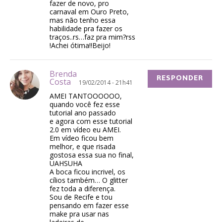
fazer de novo, pro
carnaval em Ouro Preto,
mas não tenho essa
habilidade pra fazer os
traços..rs…faz pra mim?rss
!Achei ótima!!Beijo!
Brenda
RESPONDER
Costa
19/02/2014 - 21h41
AMEI TANTOOOOOO,
quando você fez esse
tutorial ano passado
e agora com esse tutorial
2.0 em vídeo eu AMEI.
Em vídeo ficou bem
melhor, e que risada
gostosa essa sua no final,
UAHSUHA
A boca ficou incrivel, os
cílios também… O glitter
fez toda a diferença.
Sou de Recife e tou
pensando em fazer esse
make pra usar nas