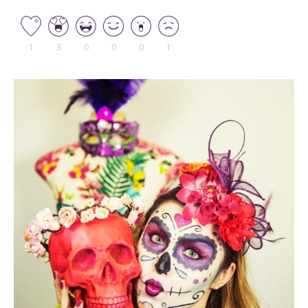
1
3
0
0
0
1