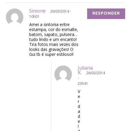
Simone
26/03/2014 -
RESPONDER
10h01
Amei a sintonia entre
estampa, cor do esmalte,
batom, sapato, pulseira…
tudo lindo e um encanto!
Tira fotos mais vezes dos
looks das gravações! O
Gui tb é super estiloso!!
Juliana
K.
26/03/2014
-
23h41
V
e
r
d
a
d
e
!