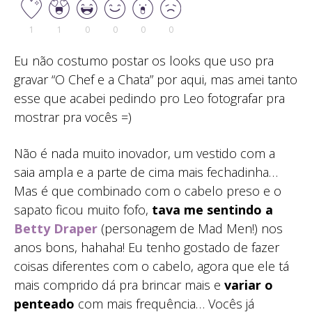
1
1
0
0
0
0
Eu não costumo postar os looks que uso pra
gravar “O Chef e a Chata” por aqui, mas amei tanto
esse que acabei pedindo pro Leo fotografar pra
mostrar pra vocês =)
Não é nada muito inovador, um vestido com a
saia ampla e a parte de cima mais fechadinha…
Mas é que combinado com o cabelo preso e o
sapato ficou muito fofo,
tava me sentindo a
Betty Draper
(personagem de Mad Men!) nos
anos bons, hahaha! Eu tenho gostado de fazer
coisas diferentes com o cabelo, agora que ele tá
mais comprido dá pra brincar mais e
variar o
penteado
com mais frequência… Vocês já