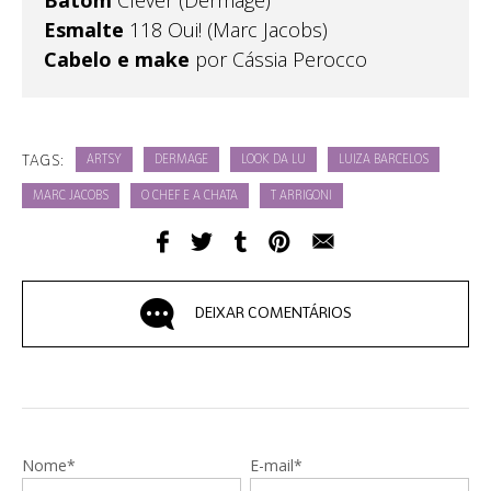
Batom
Clever (Dermage)
Esmalte
118 Oui! (Marc Jacobs)
Cabelo e make
por Cássia Perocco
TAGS:
ARTSY
DERMAGE
LOOK DA LU
LUIZA BARCELOS
MARC JACOBS
O CHEF E A CHATA
T ARRIGONI
DEIXAR COMENTÁRIOS
Nome*
E-mail*