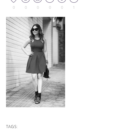
0
0
0
0
0
1
TAGS: