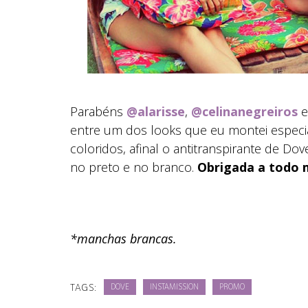
Parabéns
@alarisse
,
@celinanegreiros
entre um dos looks que eu montei espec
coloridos, afinal o antitranspirante de Do
no preto e no branco.
Obrigada a todo 
*manchas brancas.
TAGS:
DOVE
INSTAMISSION
PROMO