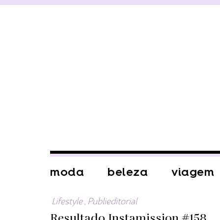
moda
beleza
viagem
Lifestyle
,
Publieditorial
Resultado Instamission #158