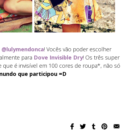
e
@lulymendonca
! Vocês vão poder escolher
ialmente para
Dove Invisible Dry
! Os três super
ve que é invisível em 100 cores de roupa*, não só
mundo que participou =D