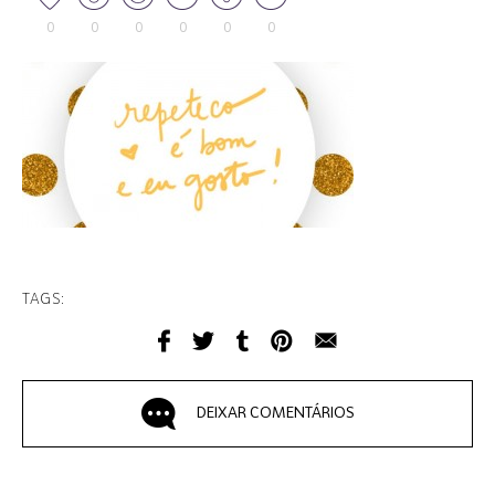
0
0
0
0
0
0
TAGS:
DEIXAR COMENTÁRIOS