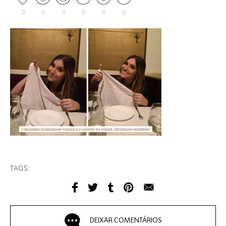
0
0
0
0
0
0
TAGS:
DEIXAR COMENTÁRIOS