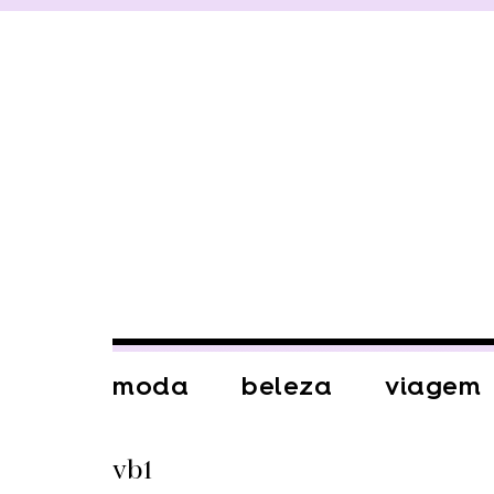
moda
beleza
viagem
vb1