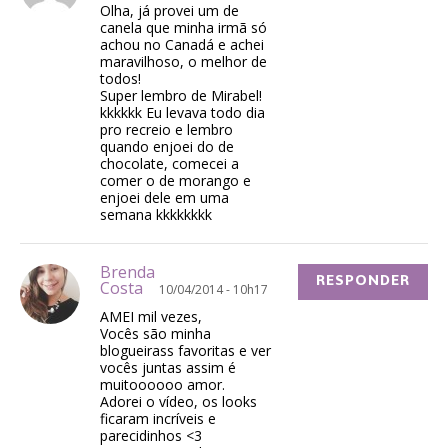
Olha, já provei um de
canela que minha irmã só
achou no Canadá e achei
maravilhoso, o melhor de
todos!
Super lembro de Mirabel!
kkkkkk Eu levava todo dia
pro recreio e lembro
quando enjoei do de
chocolate, comecei a
comer o de morango e
enjoei dele em uma
semana kkkkkkkk
Brenda
RESPONDER
Costa
10/04/2014 - 10h17
AMEI mil vezes,
Vocês são minha
blogueirass favoritas e ver
vocês juntas assim é
muitoooooo amor.
Adorei o vídeo, os looks
ficaram incríveis e
parecidinhos <3