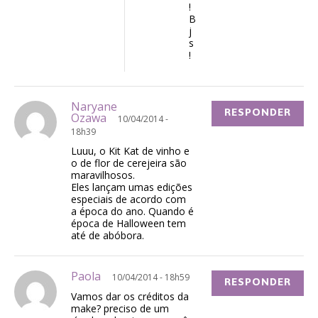
!
B
j
s
!
Naryane
RESPONDER
Ozawa
10/04/2014 -
18h39
Luuu, o Kit Kat de vinho e
o de flor de cerejeira são
maravilhosos.
Eles lançam umas edições
especiais de acordo com
a época do ano. Quando é
época de Halloween tem
até de abóbora.
Paola
10/04/2014 - 18h59
RESPONDER
Vamos dar os créditos da
make? preciso de um