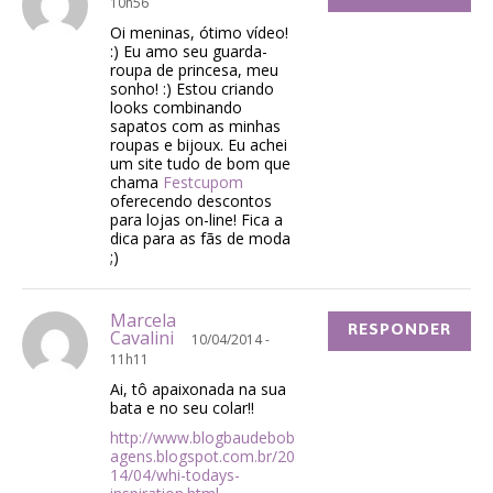
10h56
Oi meninas, ótimo vídeo!
:) Eu amo seu guarda-
roupa de princesa, meu
sonho! :) Estou criando
looks combinando
sapatos com as minhas
roupas e bijoux. Eu achei
um site tudo de bom que
chama
Festcupom
oferecendo descontos
para lojas on-line! Fica a
dica para as fãs de moda
;)
Marcela
RESPONDER
Cavalini
10/04/2014 -
11h11
Ai, tô apaixonada na sua
bata e no seu colar!!
http://www.blogbaudebob
agens.blogspot.com.br/20
14/04/whi-todays-