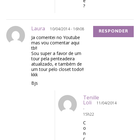
é
?
Laura
10/04/2014 - 16h08
RESPONDER
Ja comentei no Youtube
mas vou comentar aqui
tb!!
Sou super a favor de um
tour pela penteadeira
atualizado, e também de
um tour pelo closet todo!!
kkk
Bjs
Tenille
Loli
11/04/2014
-
15h22
C
o
n
c