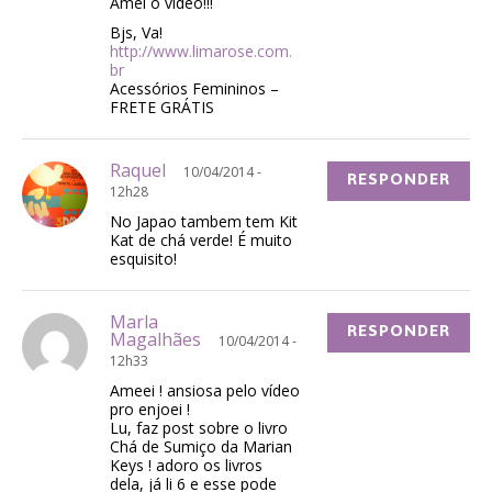
Amei o vídeo!!!
Bjs, Va!
http://www.limarose.com.
br
Acessórios Femininos –
FRETE GRÁTIS
Raquel
10/04/2014 -
RESPONDER
12h28
No Japao tambem tem Kit
Kat de chá verde! É muito
esquisito!
Marla
RESPONDER
Magalhães
10/04/2014 -
12h33
Ameei ! ansiosa pelo vídeo
pro enjoei !
Lu, faz post sobre o livro
Chá de Sumiço da Marian
Keys ! adoro os livros
dela, já li 6 e esse pode