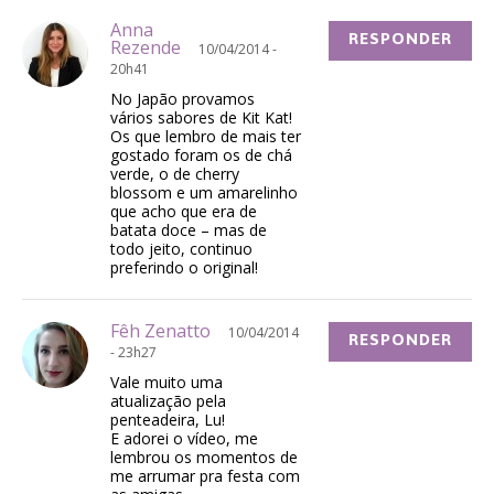
Anna
RESPONDER
Rezende
10/04/2014 -
20h41
No Japão provamos
vários sabores de Kit Kat!
Os que lembro de mais ter
gostado foram os de chá
verde, o de cherry
blossom e um amarelinho
que acho que era de
batata doce – mas de
todo jeito, continuo
preferindo o original!
Fêh Zenatto
10/04/2014
RESPONDER
- 23h27
Vale muito uma
atualização pela
penteadeira, Lu!
E adorei o vídeo, me
lembrou os momentos de
me arrumar pra festa com