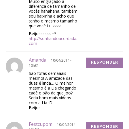
Muito engraçado a
diferença de tamanho de
vocês hahahaha, também
sou baixinha e acho que
tenho o mesmo tamanho
que você Lu kkkk.
Beijossssss =*
http://sonhandoacordada.
com
Amanda
10/04/2014 -
RESPONDER
10h31
São fofas demaaais
mesmo! A amizade das
duas é linda… O melhor
mesmo é a Lia chegando
cadê o pão de queijoo?
Seria bom mais vídeos
com a Lia :D
Beijos
Festcupom
10/04/2014 -
RESPONDER