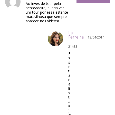
Ao invés de tour pela
penteadeira, queria ver
um tour por essa estante
maravilhosa que sempre
aparece nos vídeos!
Lu
Ferreira
13/04/2014
-
21h33
E
s
s
e
t
á
n
a
li
s
t
a
=
)
M