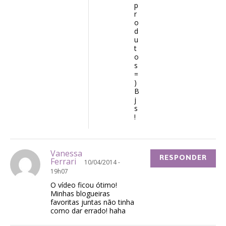
p
r
o
d
u
t
o
s
=
)
B
j
s
!
Vanessa
RESPONDER
Ferrari
10/04/2014 -
19h07
O vídeo ficou ótimo!
Minhas blogueiras
favoritas juntas não tinha
como dar errado! haha