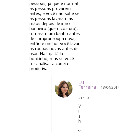
pessoas, já que é normal
as pessoas provarem
antes, e você não sabe se
as pessoas lavaram as
mãos depois de ir no
banheiro (quem costura),
tomaram um banho antes
de comprar roupa nova,
então é melhor você lavar
as roupas novas antes de
usar. Na loja tá lá
bonitinho, mas se você
for analisar a cadeia
produtiva…
Lu
Ferreira
13/04/2014
-
21h39
V
i
s
h
,
v