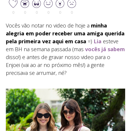
0
0
0
0
0
0
Vocês vão notar no video de hoje a
minha
alegria em poder receber uma amiga querida
pela primeira vez aqui em casa
=)
Lia
esteve
em BH na semana passada (mas
vocês já sabem
disso!) e antes de gravar nosso video para o
Enjoei (vai ao ar no próximo mês!) a gente
precisava se arrumar, né?