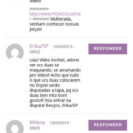
vídeo!
>>>>>>>>
http://www.PISAICO.com.b
r
<<<<<<< Mulherada,
venham conhecer nossas
peças!
Erika/SP
10/04/2014 -
RESPONDER
09h22
Uau! Vídeo incrível, adorei
ver vcs duas se
maquiando, se arrumando
pro vídeo!! Acho que tudo
o que vcs duas colocarem
no Enjoei serão
disputadas a tapa, pq vcs
duas tem mto bom
gosto!!! Vou entrar na
disputa! Beojos, Erika/SP
Milena
10/04/2014 -
RESPONDER
09h25