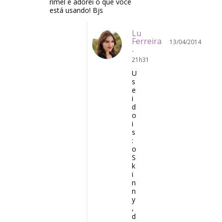
rímel e adorei o que você
está usando! Bjs
Lu
Ferreira
13/04/2014
-
21h31
U
s
e
i
d
o
i
s
:
o
S
k
i
n
n
y
,
d