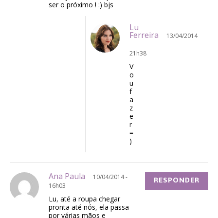
ser o próximo ! :) bjs
Lu
Ferreira
13/04/2014
-
21h38
V
o
u
f
a
z
e
r
=
)
Ana Paula
10/04/2014 -
RESPONDER
16h03
Lu, até a roupa chegar
pronta até nós, ela passa
por várias mãos e