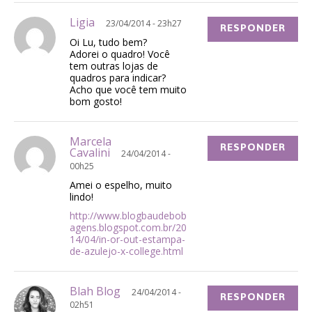
Ligia
23/04/2014 - 23h27
RESPONDER
Oi Lu, tudo bem?
Adorei o quadro! Você
tem outras lojas de
quadros para indicar?
Acho que você tem muito
bom gosto!
Marcela
RESPONDER
Cavalini
24/04/2014 -
00h25
Amei o espelho, muito
lindo!
http://www.blogbaudebob
agens.blogspot.com.br/20
14/04/in-or-out-estampa-
de-azulejo-x-college.html
Blah Blog
24/04/2014 -
RESPONDER
02h51