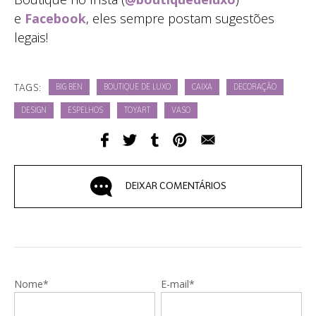
e
Facebook
, eles sempre postam sugestões
legais!
TAGS:
BIG BEN
BOUTIQUE DE LUXO
CAIXA
DECORAÇÃO
DESIGN
ESPELHOS
TOYART
VASO
DEIXAR COMENTÁRIOS
Nome*
E-mail*