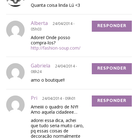
Quanta coisa linda Lú <3
Alberta
24/04/2014 -
RESPONDER
05h03
Adorei! Onde posso
compra-los?
http://fashion-soup.com/
Gabriela
24/04/2014 -
RESPONDER
08h24
amo o boutique!!
Pri
24/04/2014 - 09h01
RESPONDER
Ameiiii o quadro de NY!!
Amo aquela cidadeee…
adorei essa dica, achei
que tudo seria muito caro,
pq essas coisas de
decoração normalmente