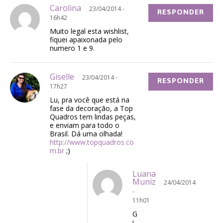
Carolina
23/04/2014 -
RESPONDER
16h42
Muito legal esta wishlist,
fiquei apaixonada pelo
numero 1 e 9.
Giselle
23/04/2014 -
RESPONDER
17h27
Lu, pra você que está na
fase da decoração, a Top
Quadros tem lindas peças,
e enviam para todo o
Brasil. Dá uma olhada!
http://www.topquadros.co
m.br
;)
Luana
Muniz
24/04/2014
-
11h01
G
i