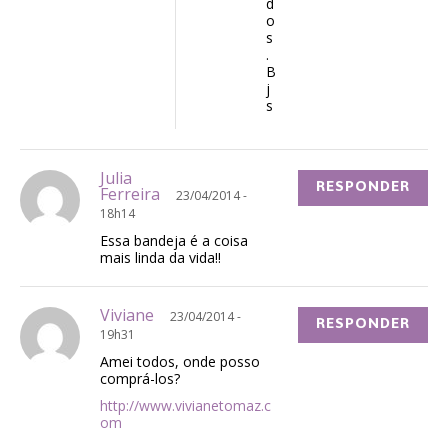
d
o
s
.
B
j
s
Julia
RESPONDER
Ferreira
23/04/2014 -
18h14
Essa bandeja é a coisa
mais linda da vida!!
Viviane
23/04/2014 -
RESPONDER
19h31
Amei todos, onde posso
comprá-los?
http://www.vivianetomaz.c
om