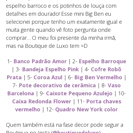
espelho barroco e os potinhos de louça com
detalhes em dourado! Esse mini Big Ben eu
selecionei porque tenho um exatamente igual e
muita gente quando vê foto pergunta onde
comprar… O meu foi presente da minha irmã,
mas na Boutique de Luxo tem =D
1-
Banco Padrão Amor
| 2-
Espelho Barroque
| 3-
Bandeja Espelho Pink
| 4-
Cofre Robô
Prata
| 5-
Coroa Azul
| 6-
Big Ben Vermelho
|
7-
Pote decorativo de cerâmica
| 8-
Vaso
Barcelona
| 9-
Caixote Pequeno Azulejo
| 10-
Caixa Redonda Flower
| 11-
Porta chaves
vermelho
| 12-
Quadro New York color
Quem também está na fase decor pode seguir a
Boutique no Insta (
@boutiquedeluxo
)