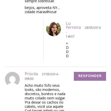
sempre sobressai!
beijos, aproveita NY…
cidade maravilhosa!
Lu
Ferreira
28/05/2014
-
14h57
=
D
D
D
Priscila
27/05/2014 -
RESPONDER
09h00
Acho muito fofo seus
looks, são modernos,
discretos, bonitos e nada
muito colado nem vulgar.
Pra deixar os cachos no
cabelo, você usa aquele
Curl Secret Infiniti ou um