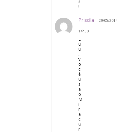
s
!
Priscila
29/05/2014
-
14h30
L
u
u
…
v
o
c
ê
u
s
a
o
M
i
r
a
c
u
r