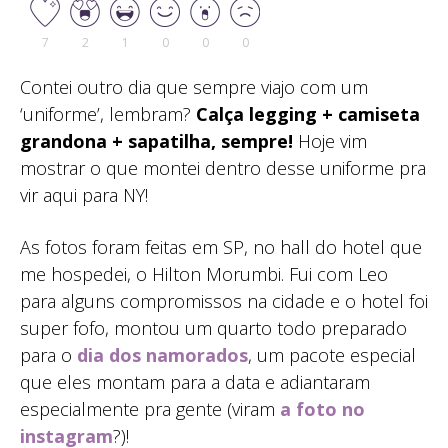
7
2
1
0
0
0
Contei outro dia que sempre viajo com um
‘uniforme’, lembram?
Calça legging + camiseta
grandona + sapatilha, sempre!
Hoje vim
mostrar o que montei dentro desse uniforme pra
vir aqui para NY!
As fotos foram feitas em SP, no hall do hotel que
me hospedei, o Hilton Morumbi. Fui com Leo
para alguns compromissos na cidade e o hotel foi
super fofo, montou um quarto todo preparado
para o
dia dos namorados
, um pacote especial
que eles montam para a data e adiantaram
especialmente pra gente (viram
a foto no
instagram
?)!