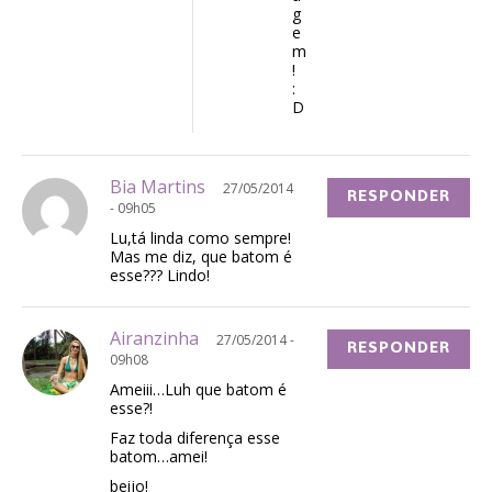
g
e
m
!
:
D
Bia Martins
27/05/2014
RESPONDER
- 09h05
Lu,tá linda como sempre!
Mas me diz, que batom é
esse??? Lindo!
Airanzinha
27/05/2014 -
RESPONDER
09h08
Ameiii…Luh que batom é
esse?!
Faz toda diferença esse
batom…amei!
beijo!