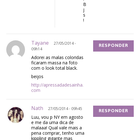
B
j
s
!
Tayane
27/05/2014 -
RESPONDER
09h14
Adorei as malas coloridas
ficaram massa na foto
com o look total black.
beijos
http://apressadadesainha.
com
Nath
27/05/2014 - 09h45
RESPONDER
Luu, vou p NY em agosto
e me da uma dica de
malaaa! Qual vale mais a
pena comprar, tenho uma
kippling gigante mas