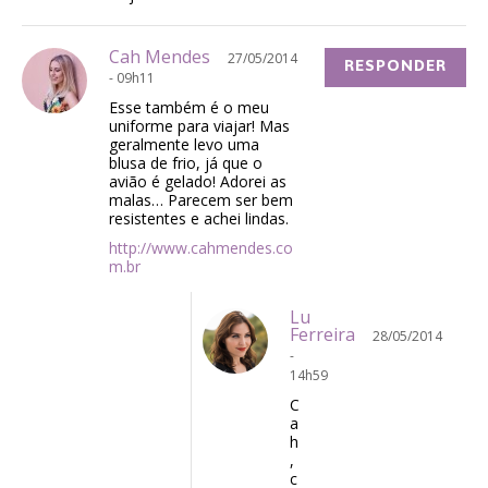
Cah Mendes
27/05/2014
RESPONDER
- 09h11
Esse também é o meu
uniforme para viajar! Mas
geralmente levo uma
blusa de frio, já que o
avião é gelado! Adorei as
malas… Parecem ser bem
resistentes e achei lindas.
http://www.cahmendes.co
m.br
Lu
Ferreira
28/05/2014
-
14h59
C
a
h
,
c