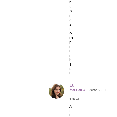
n
d
o
n
a
s
c
o
m
p
r
i
n
h
a
s
!
Lu
Ferreira
28/05/2014
-
14h59
A
d
i