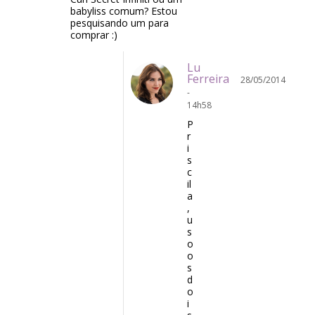
babyliss comum? Estou
pesquisando um para
comprar :)
Lu
Ferreira
28/05/2014
-
14h58
P
r
i
s
c
il
a
,
u
s
o
o
s
d
o
i