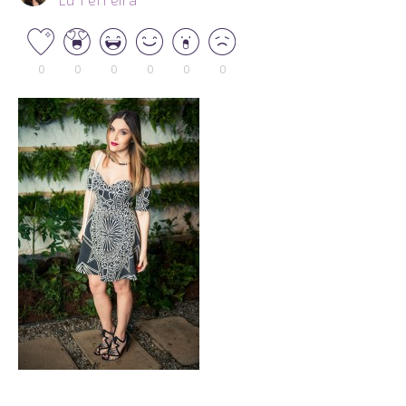
Lu Ferreira
0
0
0
0
0
0