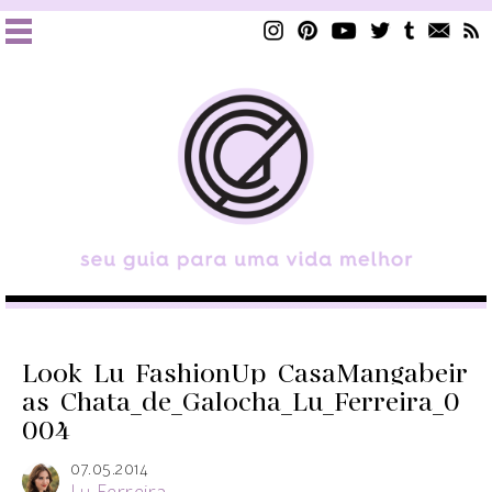
Look_Lu_FashionUp_CasaMangabeir
as_Chata_de_Galocha_Lu_Ferreira_0
004
07.05.2014