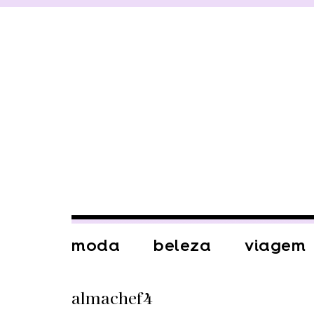
moda
beleza
viagem
almachef4