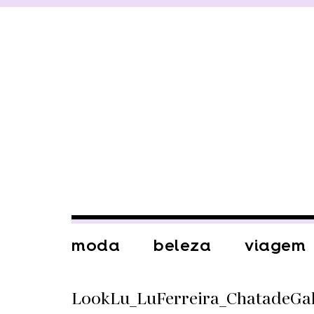
moda
beleza
viagem
LookLu_LuFerreira_ChatadeGa