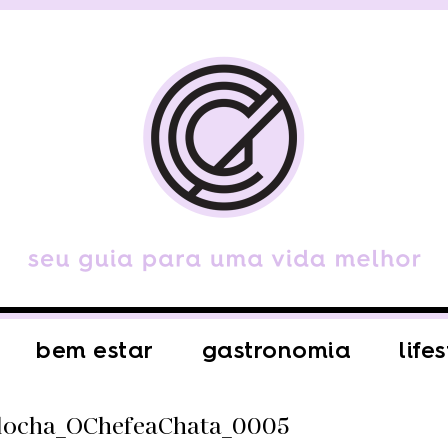
bem estar
gastronomia
life
locha_OChefeaChata_0005