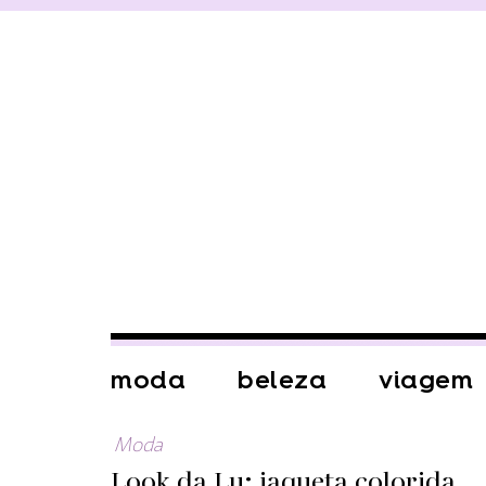
moda
beleza
viagem
Moda
Look da Lu: jaqueta colorida