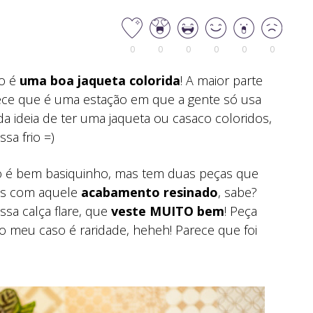
0
0
0
0
0
0
no é
uma boa jaqueta colorida
! A maior parte
rece que é uma estação em que a gente só usa
a ideia de ter uma jaqueta ou casaco coloridos,
sa frio =)
do é bem basiquinho, mas tem duas peças que
ans com aquele
acabamento resinado
, sabe?
sa calça flare, que
veste MUITO bem
! Peça
 meu caso é raridade, heheh! Parece que foi